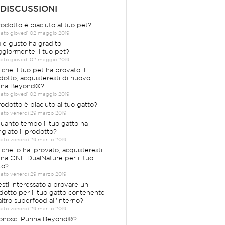
 DISCUSSIONI
prodotto è piaciuto al tuo pet?
cato giovedì 02 maggio 2019
le gusto ha gradito
giormente il tuo pet?
cato giovedì 02 maggio 2019
 che il tuo pet ha provato il
dotto, acquisteresti di nuovo
ina Beyond®?
cato giovedì 02 maggio 2019
prodotto è piaciuto al tuo gatto?
cato venerdì 29 marzo 2019
quanto tempo il tuo gatto ha
giato il prodotto?
cato venerdì 29 marzo 2019
 che lo hai provato, acquisteresti
ina ONE DualNature per il tuo
to?
cato venerdì 29 marzo 2019
esti interessato a provare un
dotto per il tuo gatto contenente
altro superfood all'interno?
cato venerdì 29 marzo 2019
Conosci Purina Beyond®?