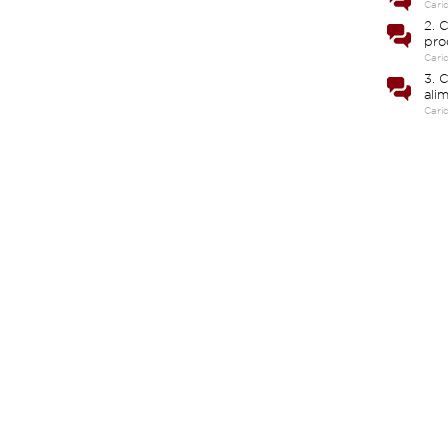
Cari
2. C
pro
Cari
3. 
ali
Cari