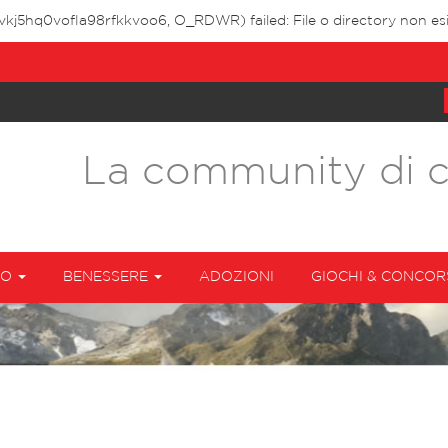
vkj5hq0vofla98rfkkvoo6, O_RDWR) failed: File o directory non esi
La community di 
TO
BENESSERE
ADOZIONI
GIOCHI & CONCOR