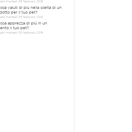
cato martedì 05 febbraio 2019
osa valuti di più nella scelta di un
dotto per il tuo pet?
cato martedì 05 febbraio 2019
Cosa apprezza di più in un
mento il tuo pet?
cato martedì 05 febbraio 2019