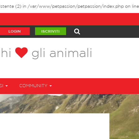
stente (2) in
/var/www/petpassion/petpassion/index.php
on line
LOGIN
ISCRIVITI
chi
gli animali
SI
COMMUNITY