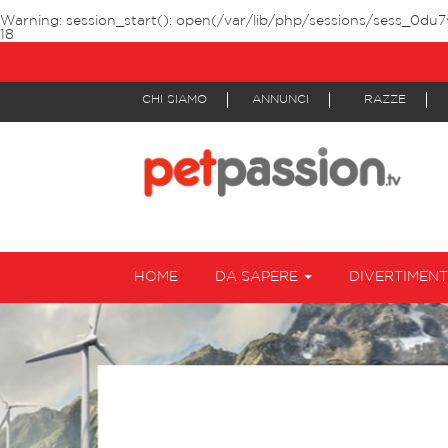
Warning
: session_start(): open(/var/lib/php/sessions/sess_0du7
18
CHI SIAMO
ANNUNCI
RAZZE
HOME
DA SAPERE
DIVERTIMEN