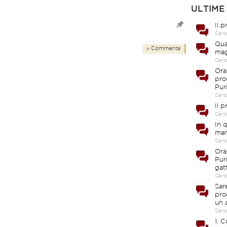
ULTIME
Il 
Cari
Qua
» Commenta
mag
Cari
Ora
pro
Pur
Cari
Il 
Cari
In 
man
Cari
Ora
Pur
gat
Cari
Sar
pro
un 
Cari
1. 