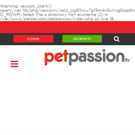
Warning
: session_start():
open(/var/lib/php/sessions/sess_og92kku7g15m4n5unvg0opdnr
O_RDWR) failed: File o directory non esistente (2) in
/var/www/petpassion/petpassion/index.php
on line
18
LOGIN
ISCRIVITI