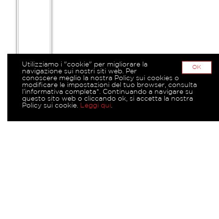
Utilizziamo i "cookie" per migliorare la
OK
navigazione sui nostri siti web. Per
conoscere meglio la nostra Policy sui cookies o
modificare le impostazioni del tuo browser, consulta
l’informativa completa*. Continuando a navigare su
questo sito web o cliccando ok, si accetta la nostra
Policy sui cookie.
Leggi qui
.