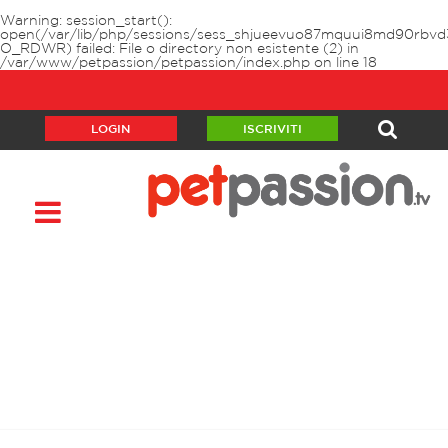
Warning
: session_start():
open(/var/lib/php/sessions/sess_shjueevuo87mquui8md90rbvd
O_RDWR) failed: File o directory non esistente (2) in
/var/www/petpassion/petpassion/index.php
on line
18
LOGIN
ISCRIVITI