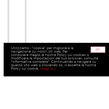
Utilizziamo i "cookie" per migliorare la
OK
navigazione sui nostri siti web. Per
conoscere meglio la nostra Policy sui cookies o
modificare le impostazioni del tuo browser, consulta
l’informativa completa*. Continuando a navigare su
questo sito web o cliccando ok, si accetta la nostra
Policy sui cookie.
Leggi qui
.