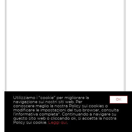
Utilizziamo i "cookie" per migliorare la
OK
navigazione sui nostri siti web. Per
conoscere meglio la nostra Policy sui cookies o
modificare le impostazioni del tuo browser, consulta
l’informativa completa*. Continuando a navigare su
questo sito web o cliccando ok, si accetta la nostra
Policy sui cookie.
Leggi qui
.