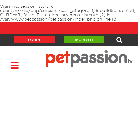
Warning
: session_start():
open(/var/lib/php/sessions/sess_3fuq0reiffj6qbu865b4upn1k6,
O_RDWR) failed: File o directory non esistente (2) in
/var/www/petpassion/petpassion/index.php
on line
18
LOGIN
ISCRIVITI