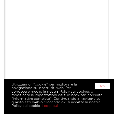
Utilizziamo i "cookie" per migliorare la
OK
navigazione sui nostri siti web. Per
conoscere meglio la nostra Policy sui cookies o
modificare le impostazioni del tuo browser, consulta
l’informativa completa*. Continuando a navigare su
questo sito web o cliccando ok, si accetta la nostra
Policy sui cookie.
Leggi qui
.