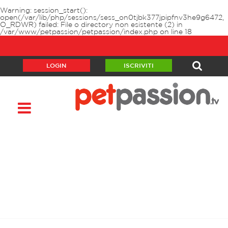
Warning
: session_start():
open(/var/lib/php/sessions/sess_on0tjbk377jpipfnv3he9g6472,
O_RDWR) failed: File o directory non esistente (2) in
/var/www/petpassion/petpassion/index.php
on line
18
LOGIN
ISCRIVITI