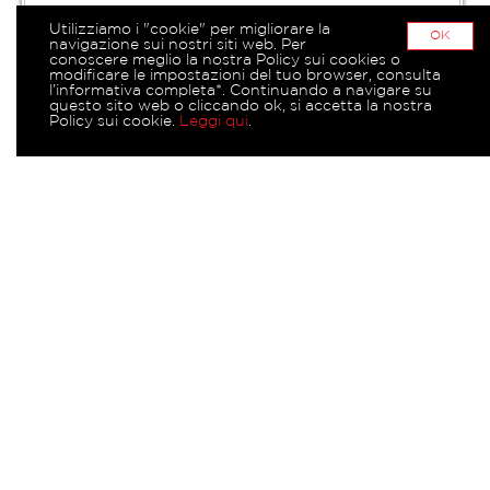
Utilizziamo i "cookie" per migliorare la
OK
navigazione sui nostri siti web. Per
conoscere meglio la nostra Policy sui cookies o
modificare le impostazioni del tuo browser, consulta
l’informativa completa*. Continuando a navigare su
questo sito web o cliccando ok, si accetta la nostra
Policy sui cookie.
Leggi qui
.