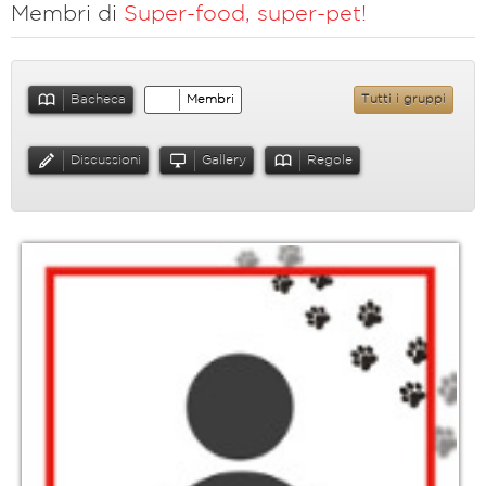
Membri di
Super-food, super-pet!
Bacheca
Membri
Tutti i gruppi
Discussioni
Gallery
Regole