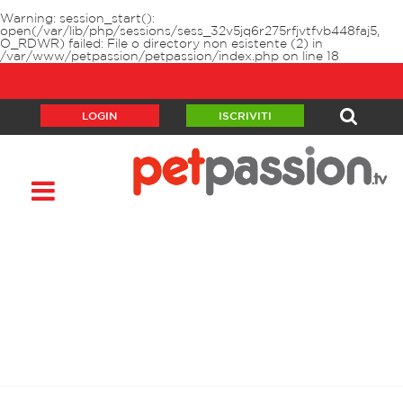
Warning
: session_start():
open(/var/lib/php/sessions/sess_32v5jq6r275rfjvtfvb448faj5,
O_RDWR) failed: File o directory non esistente (2) in
/var/www/petpassion/petpassion/index.php
on line
18
LOGIN
ISCRIVITI