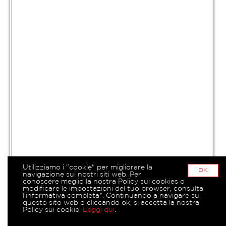
Utilizziamo i "cookie" per migliorare la
OK
navigazione sui nostri siti web. Per
conoscere meglio la nostra Policy sui cookies o
modificare le impostazioni del tuo browser, consulta
l’informativa completa*. Continuando a navigare su
questo sito web o cliccando ok, si accetta la nostra
Policy sui cookie.
Leggi qui
.