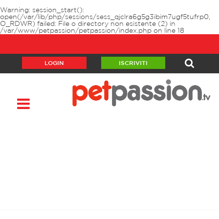
Warning
: session_start():
open(/var/lib/php/sessions/sess_qjclra6g5g3ibim7ugf5tufrp0,
O_RDWR) failed: File o directory non esistente (2) in
/var/www/petpassion/petpassion/index.php
on line
18
LOGIN
ISCRIVITI