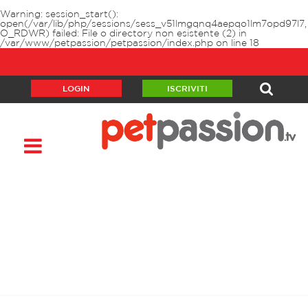
Warning
: session_start():
open(/var/lib/php/sessions/sess_v51lmgqnq4aepqo1lm7opd97l7,
O_RDWR) failed: File o directory non esistente (2) in
/var/www/petpassion/petpassion/index.php
on line
18
LOGIN
ISCRIVITI