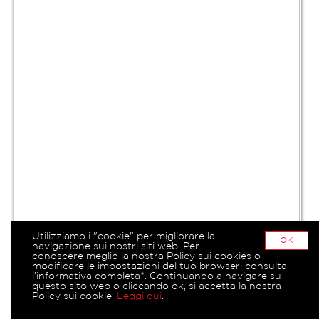
Utilizziamo i "cookie" per migliorare la
OK
navigazione sui nostri siti web. Per
conoscere meglio la nostra Policy sui cookies o
modificare le impostazioni del tuo browser, consulta
l’informativa completa*. Continuando a navigare su
questo sito web o cliccando ok, si accetta la nostra
Policy sui cookie.
Leggi qui
.