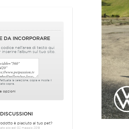
E DA INCORPORARE
l codice nell'area di testo qui
 inserire l'album sul tuo sito.
ettuata la selezione, copia e incolla il
tato sopra.
a opzioni
 DISCUSSIONI
prodotto è piaciuto al tuo pet?
cato giovedì 02 maggio 2019