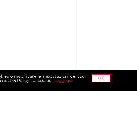
okies o modificare le impostazioni del tuo
OK
 nostra Policy sui cookie.
Leggi qui
.