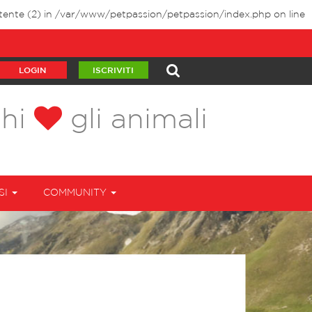
tente (2) in
/var/www/petpassion/petpassion/index.php
on line
LOGIN
ISCRIVITI
chi
gli animali
SI
COMMUNITY