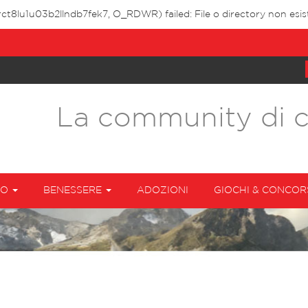
ct8lu1u03b2llndb7fek7, O_RDWR) failed: File o directory non esis
La community di 
TO
BENESSERE
ADOZIONI
GIOCHI & CONCOR