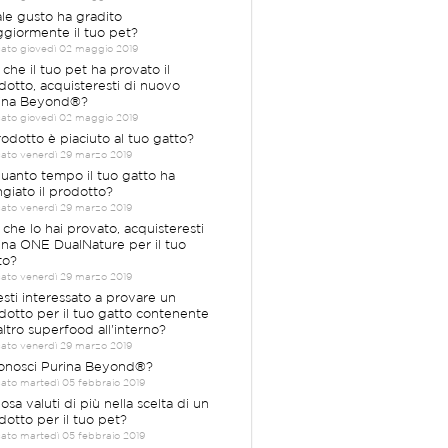
le gusto ha gradito
giormente il tuo pet?
cato giovedì 02 maggio 2019
 che il tuo pet ha provato il
dotto, acquisteresti di nuovo
ina Beyond®?
cato giovedì 02 maggio 2019
prodotto è piaciuto al tuo gatto?
cato venerdì 29 marzo 2019
quanto tempo il tuo gatto ha
giato il prodotto?
cato venerdì 29 marzo 2019
 che lo hai provato, acquisteresti
ina ONE DualNature per il tuo
to?
cato venerdì 29 marzo 2019
esti interessato a provare un
dotto per il tuo gatto contenente
altro superfood all'interno?
cato venerdì 29 marzo 2019
Conosci Purina Beyond®?
cato martedì 05 febbraio 2019
osa valuti di più nella scelta di un
dotto per il tuo pet?
cato martedì 05 febbraio 2019