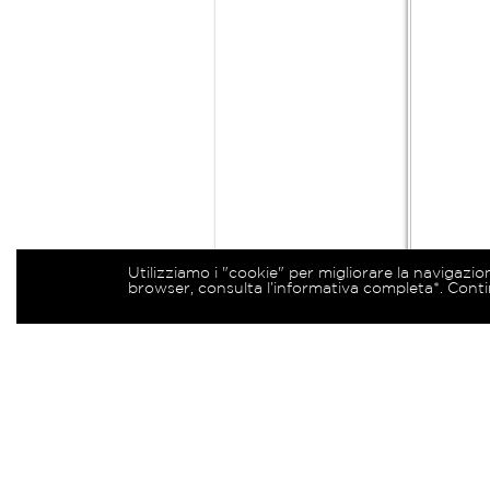
Utilizziamo i "cookie" per migliorare la navigazio
browser, consulta l’informativa completa*. Conti