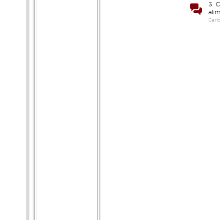
3. 
ali
Cari