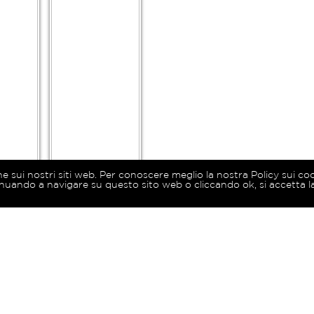
ne sui nostri siti web. Per conoscere meglio la nostra Policy sui co
nuando a navigare su questo sito web o cliccando ok, si accetta la