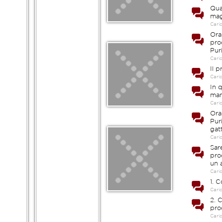
Qua
mag
Cari
Ora
pro
Pur
Cari
Il 
Cari
In 
man
Cari
Ora
Pur
gat
Cari
Sar
pro
un 
Cari
1. 
Cari
2. C
pro
Cari