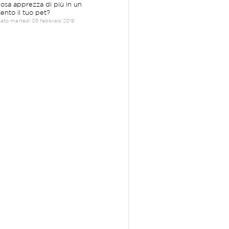
Cosa apprezza di più in un
mento il tuo pet?
cato martedì 05 febbraio 2019