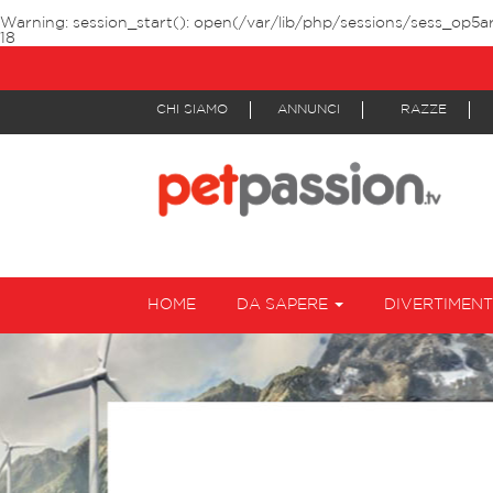
Warning
: session_start(): open(/var/lib/php/sessions/sess_op5ar
18
CHI SIAMO
ANNUNCI
RAZZE
HOME
DA SAPERE
DIVERTIMEN