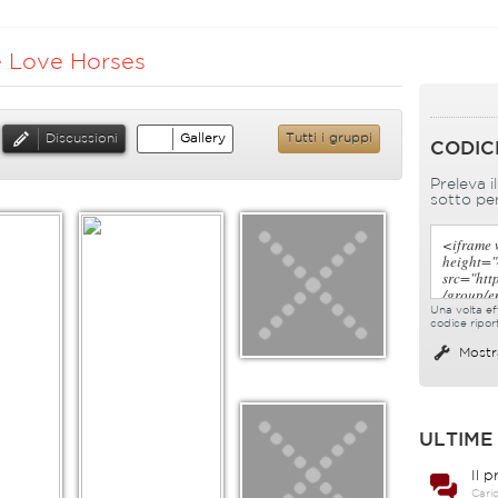
 Love Horses
Discussioni
Gallery
Tutti i gruppi
CODIC
Preleva i
sotto per
Una volta eff
codice ripor
Mostr
ULTIME
Il 
Cari