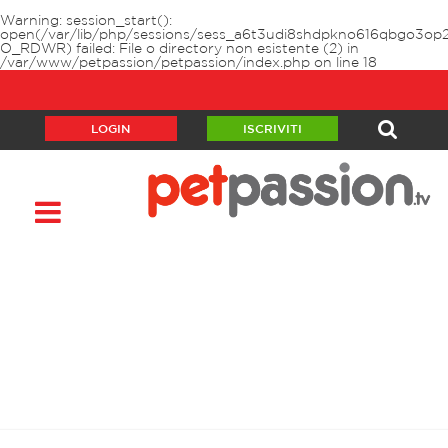
Warning
: session_start():
open(/var/lib/php/sessions/sess_a6t3udi8shdpkno616qbgo3op2
O_RDWR) failed: File o directory non esistente (2) in
/var/www/petpassion/petpassion/index.php
on line
18
LOGIN
ISCRIVITI