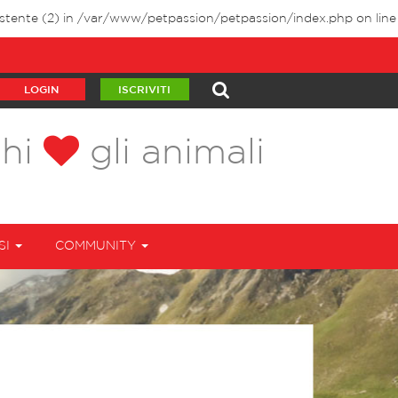
stente (2) in
/var/www/petpassion/petpassion/index.php
on line
LOGIN
ISCRIVITI
chi
gli animali
SI
COMMUNITY