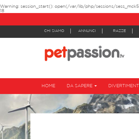
Warning
: session_start(): open(/var/lib/php/sessions/sess_mck5
18
CHI SIAMO
ANNUNCI
RAZZE
HOME
DA SAPERE
DIVERTIMEN