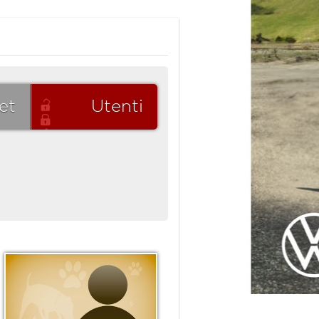
et
Utenti