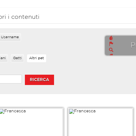
i i contenuti
Username
P
ani
Gatti
Altri pet
RICERCA