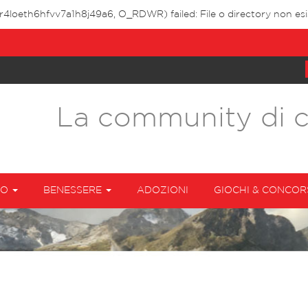
r4loeth6hfvv7a1h8j49a6, O_RDWR) failed: File o directory non esi
La community di 
TO
BENESSERE
ADOZIONI
GIOCHI & CONCOR