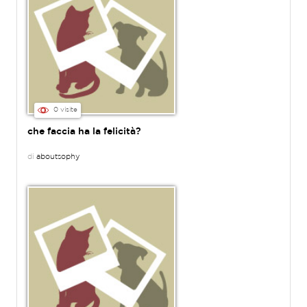
0 visite
che faccia ha la felicità?
di
aboutsophy