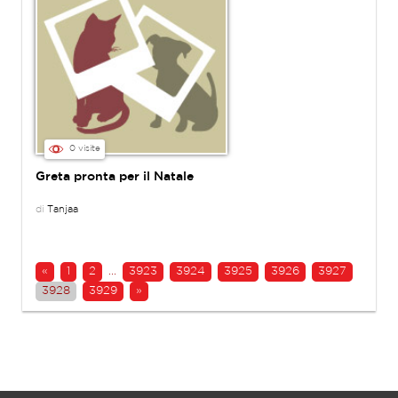
0 visite
Greta pronta per il Natale
di
Tanjaa
«
1
2
...
3923
3924
3925
3926
3927
3928
3929
»