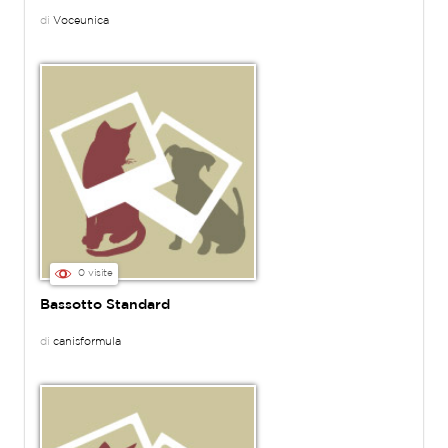
di
Voceunica
0 visite
Bassotto Standard
di
canisformula