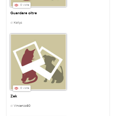
0 visite
Guardare oltre
di
Kollys
0 visite
Zak
di
Vincenzo80