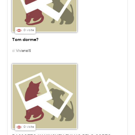
0 visite
Tom dorme?
di
Viviana15
0 visite