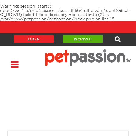
Warning
: session_start():
open(/var/lib/php/sessions/sess_lfl1i64m1hqjvdni4qgnt2a6c3,
O_RDWR) failed: File o directory non esistente (2) in
/var/www/petpassion/petpassion/index.php
on line
18
LOGIN
ISCRIVITI