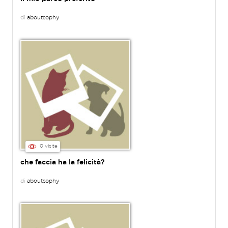
di
aboutsophy
0 visite
che faccia ha la felicità?
di
aboutsophy