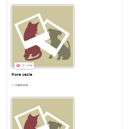
0 visite
Kora sazia
di
KatKora