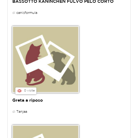
BASSOTTO KANINCHEN FULVO PELO CORTO
di
canisformula
0 visite
Greta a riposo
di
Tanjaa