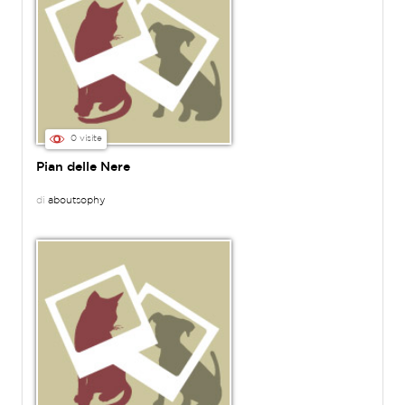
0 visite
Pian delle Nere
di
aboutsophy