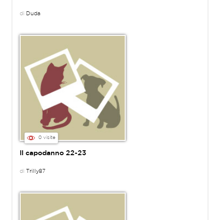
di
Duda
0 visite
Il capodanno 22-23
di
Trilly87