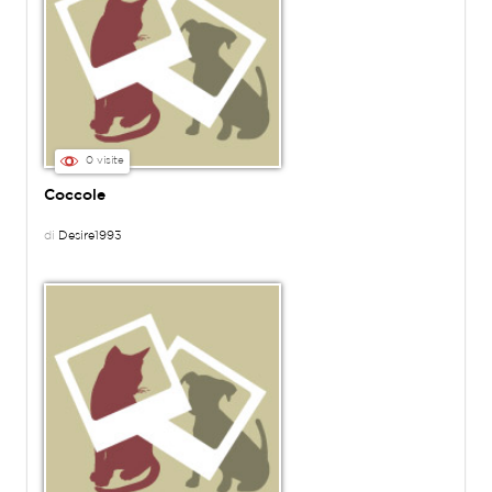
0 visite
Coccole
di
Desire1993