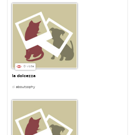
0 visite
la dolcezza
di
aboutsophy