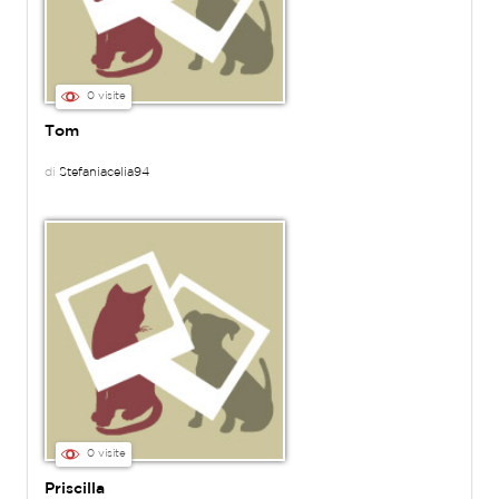
0 visite
Tom
di
Stefaniacelia94
0 visite
Priscilla