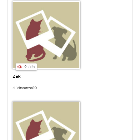
0 visite
Zak
di
Vincenzo80