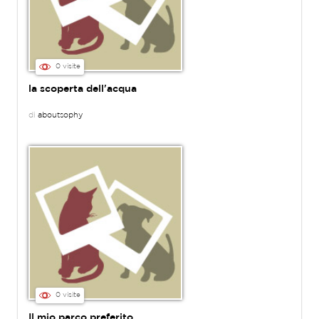
0 visite
la scoperta dell'acqua
di
aboutsophy
0 visite
Il mio parco preferito