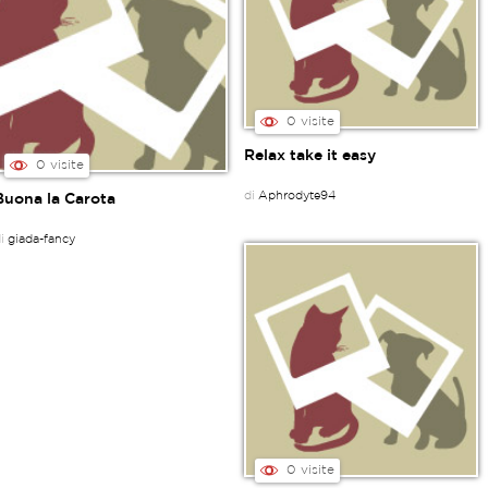
0 visite
Relax take it easy
0 visite
di
Aphrodyte94
Buona la Carota
di
giada-fancy
0 visite