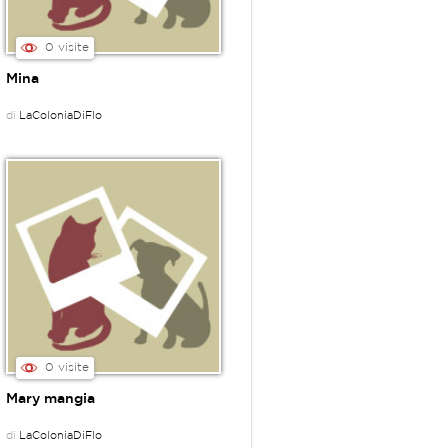
0 visite
Mina
di
LaColoniaDiFlo
0 visite
Mary mangia
di
LaColoniaDiFlo