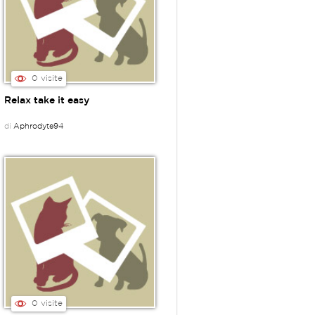
0 visite
Relax take it easy
di
Aphrodyte94
0 visite