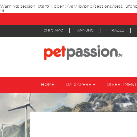
Warning
: session_start(): open(/var/lib/php/sessions/sess_ufoh
18
CHI SIAMO
ANNUNCI
RAZZE
HOME
DA SAPERE
DIVERTIMEN