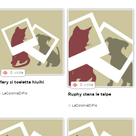
0 visite
Mary si toeletta hiuihi
0 visite
di
LaColoniaDiFlo
Ruphy stana le talpe
di
LaColoniaDiFlo