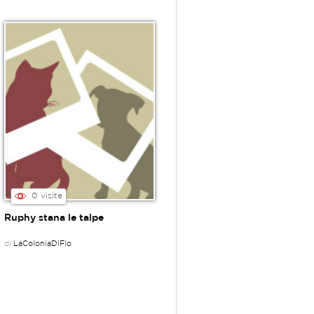
0 visite
Ruphy stana le talpe
di
LaColoniaDiFlo