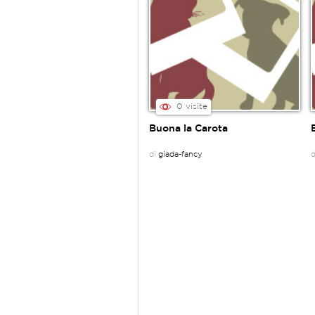
0 visite
Buona la Carota
di
giada-fancy