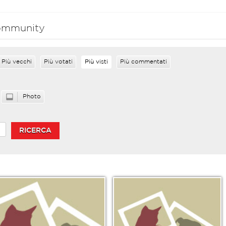
 community
Più vecchi
Più votati
Più visti
Più commentati
Photo
RICERCA