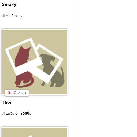
Smoky
di
AleSmoky
0 visite
Thor
di
LaColoniaDiFlo