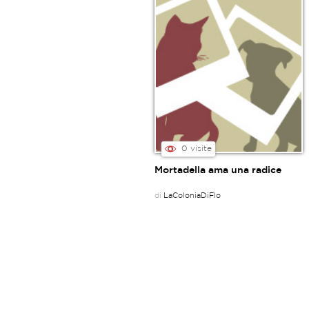
0 visite
Mortadella ama una radice
di
LaColoniaDiFlo