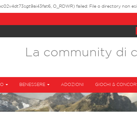
pc02v4dt73sgt9ai43fat6, O_RDWR) failed: File o directory non esi
La community di 
TO
BENESSERE
ADOZIONI
GIOCHI & CONCOR