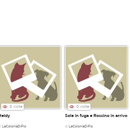
0 visite
0 visite
Heidy
Sole in fuga e Rossino in arrivo
di
LaColoniaDiFlo
di
LaColoniaDiFlo