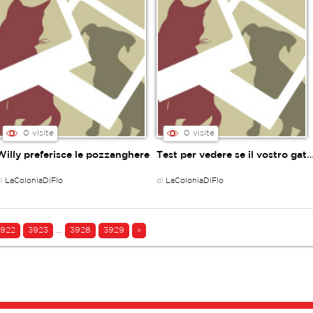
0 visite
0 visite
Willy preferisce le pozzanghere
Test per vedere se il vostro gatto è stato r
di
LaColoniaDiFlo
di
LaColoniaDiFlo
3922
3923
...
3928
3929
»