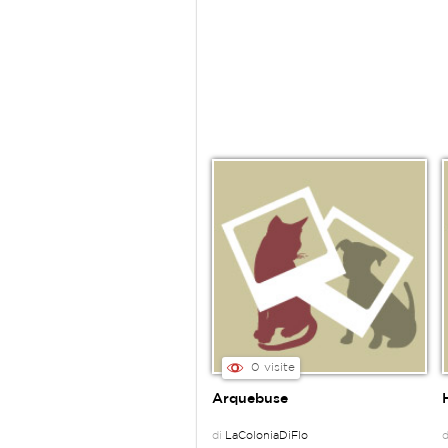
0 visite
Arquebuse
di
LaColoniaDiFlo