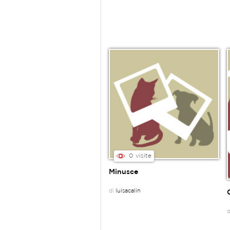
0 visite
Minusce
di
luisacalin