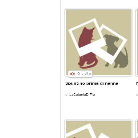
0 visite
Spuntino prima di nanna
di
LaColoniaDiFlo