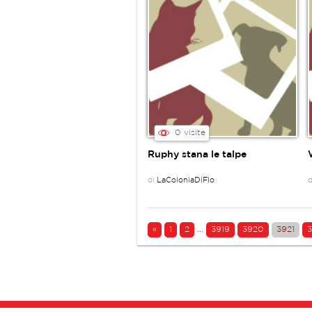
0 visite
Ruphy stana le talpe
di
LaColoniaDiFlo
«
1
2
...
3919
3920
3921