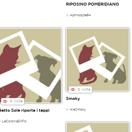
RIPOSINO POMERIDIANO
di
Aphrodyte94
0 visite
Smoky
0 visite
di
AleSmoky
Gatto Sole riporta i tappi
di
LaColoniaDiFlo