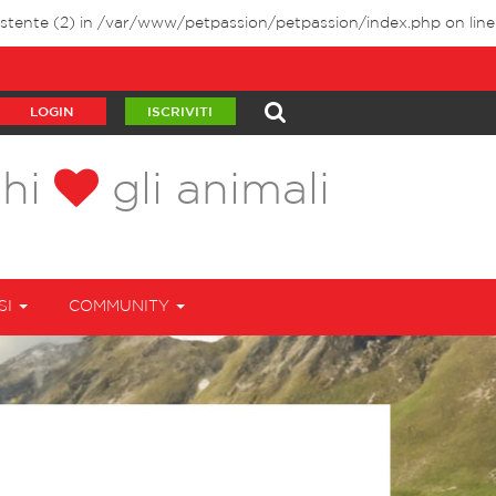
stente (2) in
/var/www/petpassion/petpassion/index.php
on line
LOGIN
ISCRIVITI
chi
gli animali
SI
COMMUNITY