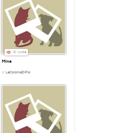
0 visite
Mina
di
LaColoniaDiFlo