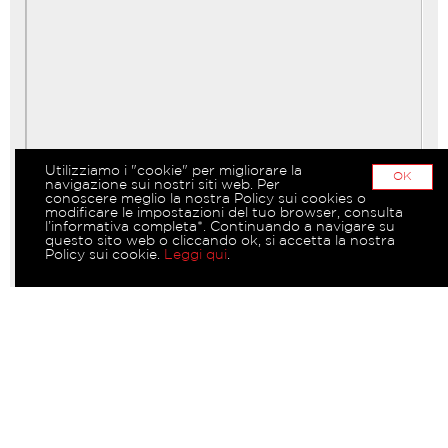
Utilizziamo i "cookie" per migliorare la
OK
navigazione sui nostri siti web. Per
conoscere meglio la nostra Policy sui cookies o
modificare le impostazioni del tuo browser, consulta
l’informativa completa*. Continuando a navigare su
questo sito web o cliccando ok, si accetta la nostra
Policy sui cookie.
Leggi qui
.