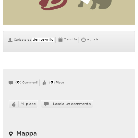
denise-milo
7 anni fa
a , Italia
Caricata da
0
0
(
) Commenti
(
) Piace
Mi piace
Lascia un commento
Mappa