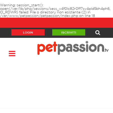
Warning
: session_start():
open(/var/lib/php/sessions/sess_v4f0lc82r0ff7sv4pld5bh4ph6,
O_RDWR) failed: File o directory non esistente (2) in
/var/www/petpassion/petpassion/index.php
on line
18
LOGIN
ISCRIVITI