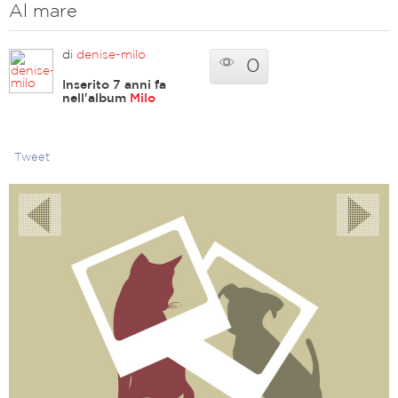
Al mare
di
denise-milo
0
Inserito 7 anni fa
nell'album
Milo
Tweet