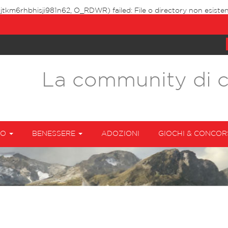
3jtkm6rhbhisji981n62, O_RDWR) failed: File o directory non esisten
La community di 
TO
BENESSERE
ADOZIONI
GIOCHI & CONCOR