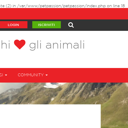
te (2) in
/var/www/petpassion/petpassion/index.php
on line
18
LOGIN
ISCRIVITI
chi
gli animali
SI
COMMUNITY