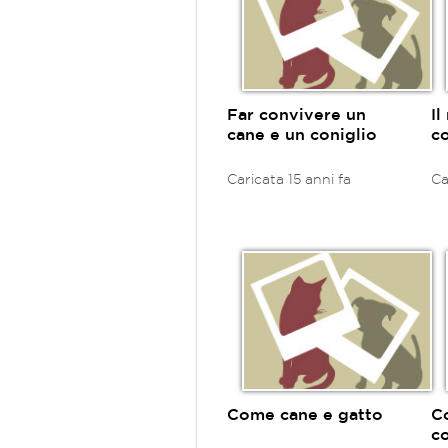
Far convivere un
I
cane e un coniglio
co
Caricata 15 anni fa
Ca
Come cane e gatto
C
co