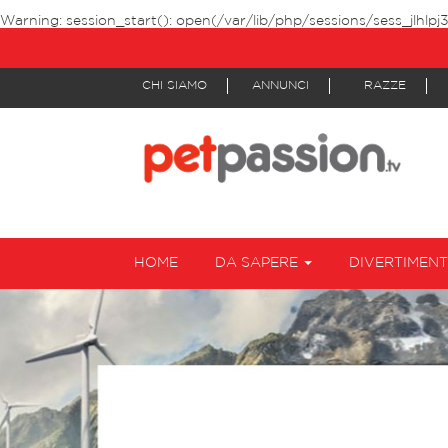
Warning
: session_start(): open(/var/lib/php/sessions/sess_jlhlpj
CHI SIAMO
ANNUNCI
RAZZE
HOME
DA SAPERE
DIVERTIMEN