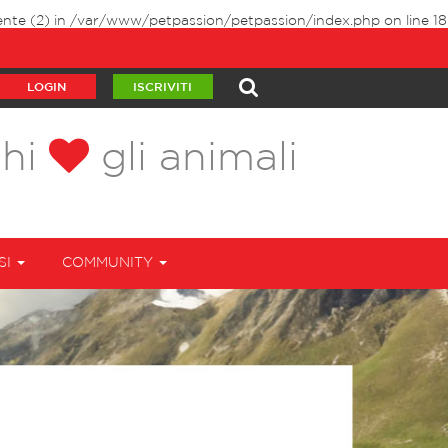
ente (2) in
/var/www/petpassion/petpassion/index.php
on line
18
LOGIN
ISCRIVITI
chi
gli animali
SI
COMMUNITY