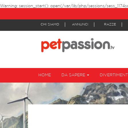
Warning
: session_start(): open(/var/lib/php/sessions/sess_1174s
CHI SIAMO
ANNUNCI
RAZZE
HOME
DA SAPERE
DIVERTIMEN