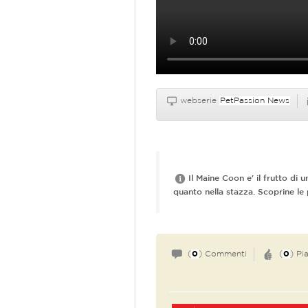
webserie
PetPassion News
Il Maine Coon e' il frutto di 
quanto nella stazza. Scoprine le 
(
0
) Commenti
(
0
) Pi