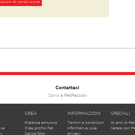
pzioni di condivisione
Contattaci
Scrivi a PetPassion
CREA
INFORMAZIONI
SPECIALI
Pubblica annuncio
Termini e condizioni
10 anni di Pe
ova
Crea profilo Pet
Informativa sulla
Natale con P
y
Carica foto
privacy