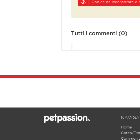
Codice da incorporare e o
Tutti i commenti (0)
NAVIGA
Home
Cerca/Tr
Communit