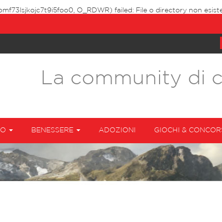
omf73lsjkojc7t9i5foo0, O_RDWR) failed: File o directory non esist
La community di 
TO
BENESSERE
ADOZIONI
GIOCHI & CONCOR