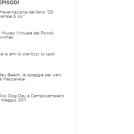
EPISODI
Presentazione del libro "20
zampe & co."
Il Museo Virtuale dei Piccoli
Animali
Se lo ami lo sterilizzi: lo spot
Bau Beach, la spiaggia per cani
di Maccarese
Disc Dog Day a Camposampiero
- maggio 2011