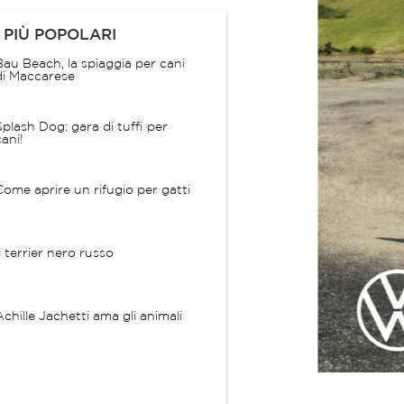
 PIÙ POPOLARI
Bau Beach, la spiaggia per cani
di Maccarese
Splash Dog: gara di tuffi per
cani!
Come aprire un rifugio per gatti
Il terrier nero russo
Achille Jachetti ama gli animali