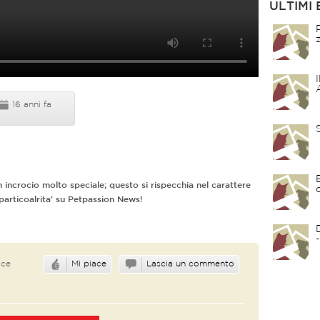
ULTIMI 
16 anni fa
un incrocio molto speciale; questo si rispecchia nel carattere
particoalrita' su Petpassion News!
ace
Mi piace
Lascia un commento