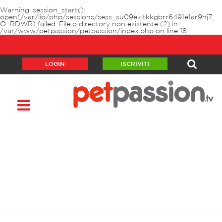
Warning
: session_start():
open(/var/lib/php/sessions/sess_su09ekitkkgbrr6491e1ar9hj7,
O_RDWR) failed: File o directory non esistente (2) in
/var/www/petpassion/petpassion/index.php
on line
18
LOGIN
ISCRIVITI