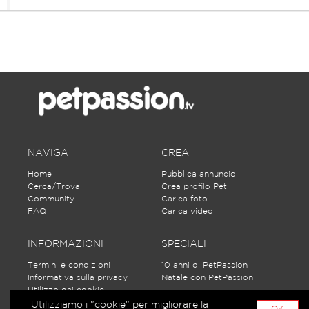
NAVIGA
CREA
Home
Pubblica annuncio
Cerca/Trova
Crea profilo Pet
Community
Carica foto
FAQ
Carica video
INFORMAZIONI
SPECIALI
Termini e condizioni
10 anni di PetPassion
Informativa sulla privacy
Natale con PetPassion
Utilizzo dei cookie
Partecipa alle discussioni
Utilizziamo i "cookie" per migliorare la
OK