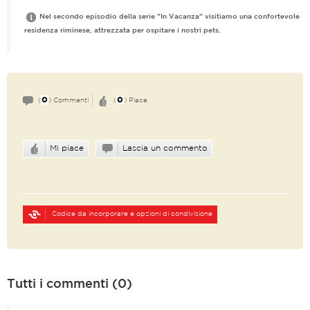
Nel secondo episodio della serie "In Vacanza" visitiamo una confortevole
residenza riminese, attrezzata per ospitare i nostri pets.
0
0
(
) Commenti
(
) Piace
Mi piace
Lascia un commento
Codice da incorporare e opzioni di condivisione
Tutti i commenti (0)