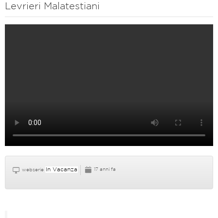
Levrieri Malatestiani
In Vacanza
17 anni fa
webserie