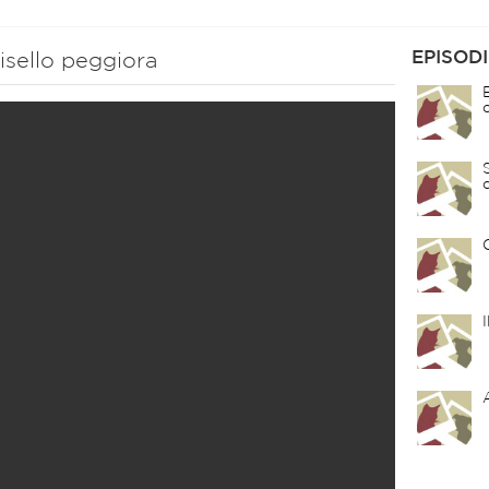
EPISODI
isello peggiora