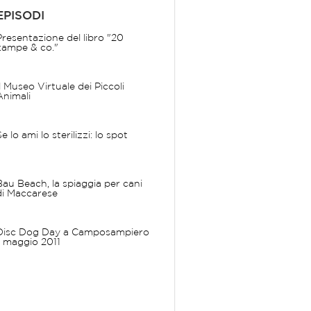
EPISODI
Presentazione del libro "20
zampe & co."
Il Museo Virtuale dei Piccoli
Animali
Se lo ami lo sterilizzi: lo spot
Bau Beach, la spiaggia per cani
di Maccarese
Disc Dog Day a Camposampiero
- maggio 2011