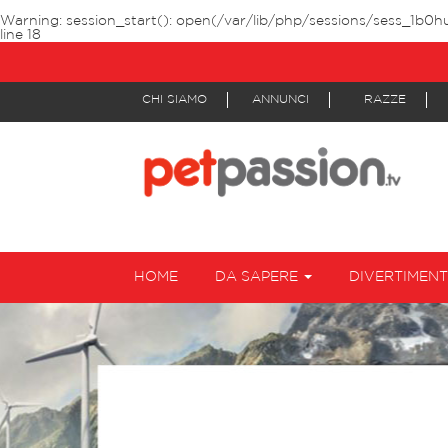
Warning
: session_start(): open(/var/lib/php/sessions/sess_1b0h
line
18
CHI SIAMO
ANNUNCI
RAZZE
HOME
DA SAPERE
DIVERTIMEN