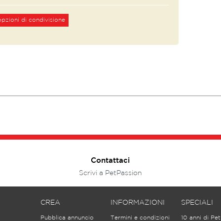
pzioni di condivisione
Contattaci
Scrivi a PetPassion
CREA
INFORMAZIONI
SPECIALI
Pubblica annuncio
Termini e condizioni
10 anni di Pe