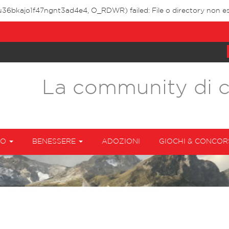
u36bkajo1f47ngnt3ad4e4, O_RDWR) failed: File o directory non es
La community di 
TO
BENESSERE
ADOZIONI
GIOCHI & CONCOR