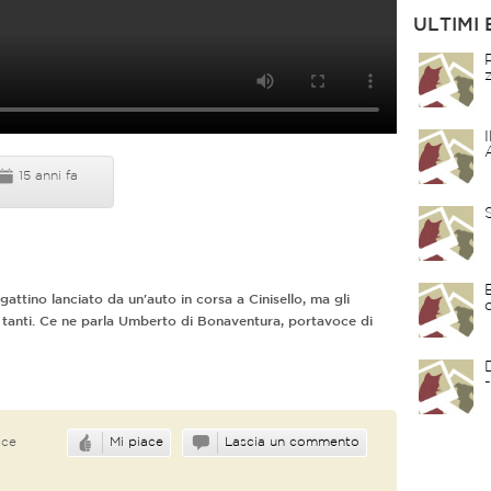
ULTIMI 
15 anni fa
attino lanciato da un'auto in corsa a Cinisello, ma gli
 tanti. Ce ne parla Umberto di Bonaventura, portavoce di
ace
Mi piace
Lascia un commento