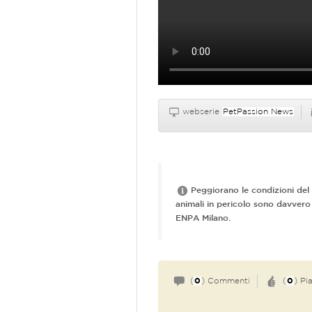
webserie
PetPassion News
Peggiorano le condizioni del g
animali in pericolo sono davvero
ENPA Milano.
(
0
) Commenti
(
0
) Pi