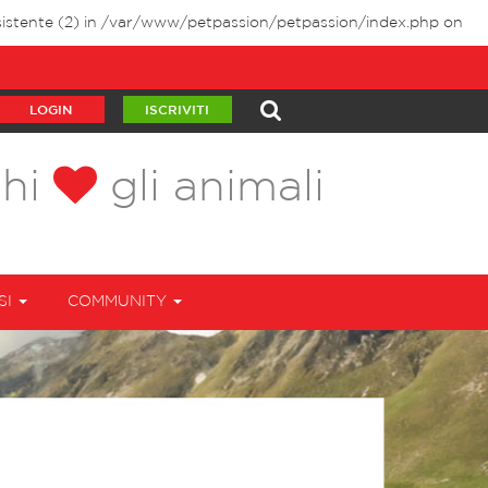
istente (2) in
/var/www/petpassion/petpassion/index.php
on
LOGIN
ISCRIVITI
chi
gli animali
SI
COMMUNITY