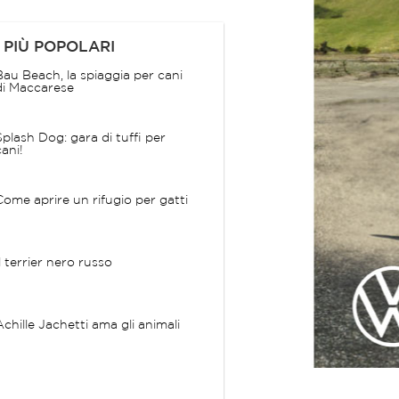
 PIÙ POPOLARI
Bau Beach, la spiaggia per cani
di Maccarese
Splash Dog: gara di tuffi per
cani!
Come aprire un rifugio per gatti
Il terrier nero russo
Achille Jachetti ama gli animali