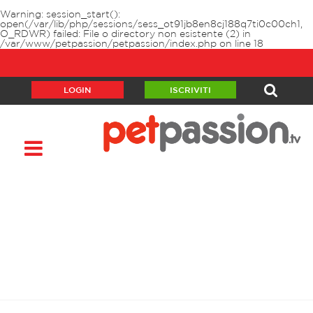
Warning
: session_start():
open(/var/lib/php/sessions/sess_ot91jb8en8cj188q7ti0c00ch1,
O_RDWR) failed: File o directory non esistente (2) in
/var/www/petpassion/petpassion/index.php
on line
18
LOGIN
ISCRIVITI