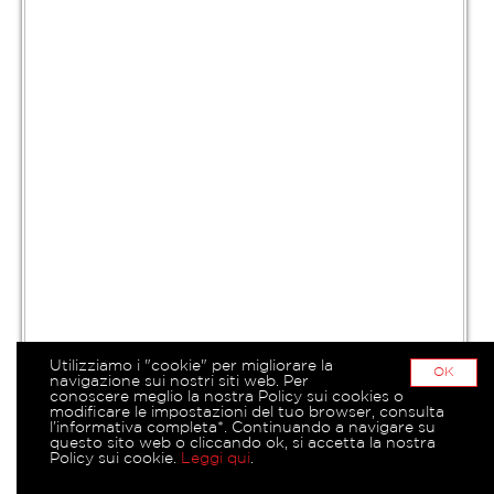
Utilizziamo i "cookie" per migliorare la
OK
navigazione sui nostri siti web. Per
conoscere meglio la nostra Policy sui cookies o
modificare le impostazioni del tuo browser, consulta
l’informativa completa*. Continuando a navigare su
questo sito web o cliccando ok, si accetta la nostra
Policy sui cookie.
Leggi qui
.