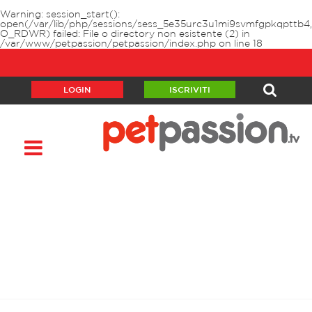
Warning
: session_start():
open(/var/lib/php/sessions/sess_5e35urc3u1mi9svmfgpkqpttb4,
O_RDWR) failed: File o directory non esistente (2) in
/var/www/petpassion/petpassion/index.php
on line
18
LOGIN
ISCRIVITI