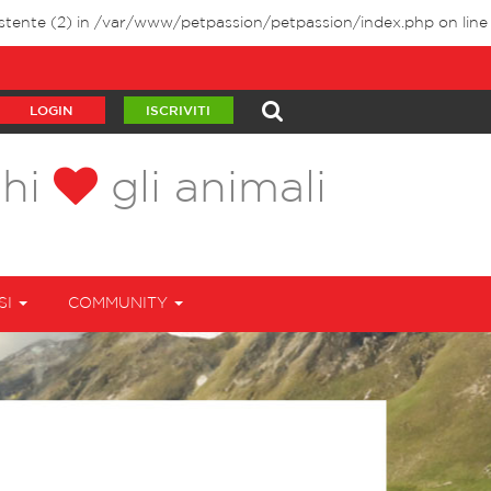
stente (2) in
/var/www/petpassion/petpassion/index.php
on line
LOGIN
ISCRIVITI
chi
gli animali
SI
COMMUNITY