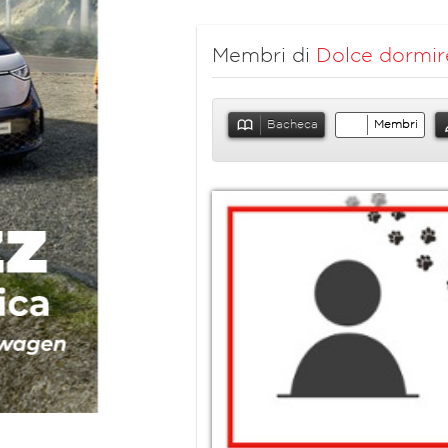
Membri di
Dolce dormir
Bacheca
Membri