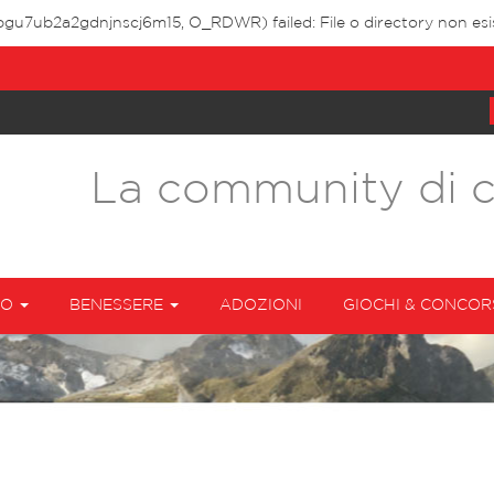
3bgu7ub2a2gdnjnscj6m15, O_RDWR) failed: File o directory non esi
La community di 
TO
BENESSERE
ADOZIONI
GIOCHI & CONCOR