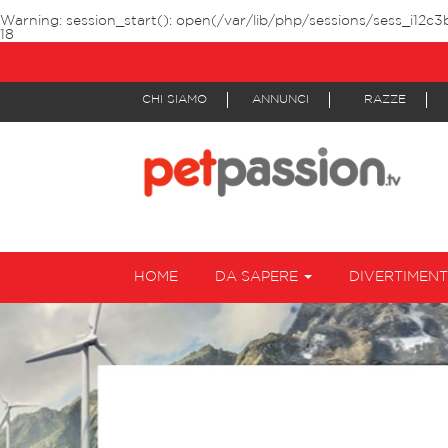
Warning
: session_start(): open(/var/lib/php/sessions/sess_i12c
18
CHI SIAMO
ANNUNCI
RAZZE
HOME
DA SAPERE
DIVERTIMEN