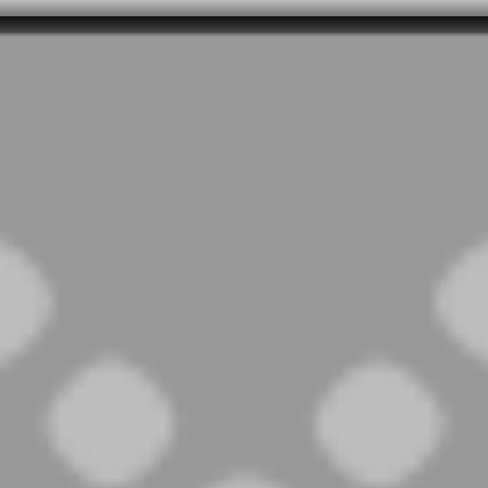
2ml20krosq0n4qkm3, O_RDWR) failed: File o directory non esistente (2)