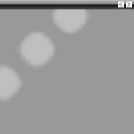
 in
/var/www/petpassion/petpassion/index.php
on line
18