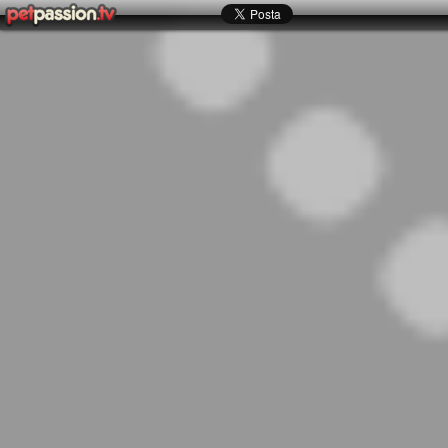
Warning
: session_start(): open(/var/lib/php/sessions/sess_drtlo54r6