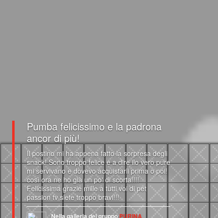
Pumba felicissimo e la padrona
ancor di più!
Il postino mi ha appena fatto la sorpresa degli
snack! Sono troppo felice e a dire ilo vero pure
mi servivano e dovevo acquistarli prima o poi!
così ora ne ho già un po' di scorta!!!!
Felicissima grazie mille a tutti voi di pet
passion tv siete troppo bravi!!!
Nella galleria del gruppo
PURINA