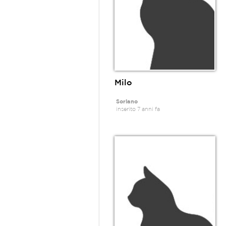
Milo
Soriano
inserito 7 anni fa