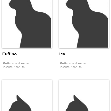
Fuffino
Ice
Gatto non di razza
Gatto non di razza
inserito 7 anni fa
inserito 7 anni fa