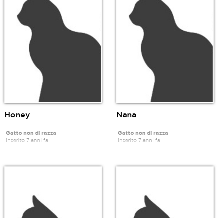
Honey
Nana
Gatto non di razza
Gatto non di razza
inserito 7 anni fa
inserito 7 anni fa