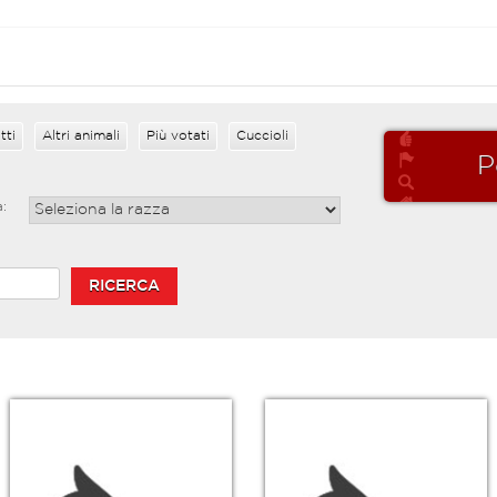
tti
Altri animali
Più votati
Cuccioli
P
a:
RICERCA