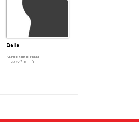
Bella
Gatto non di razza
inserito 7 anni fa