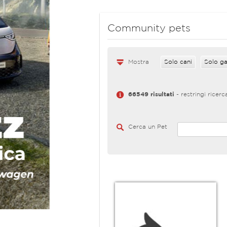
Community pets
Mostra
Solo cani
Solo ga
66549 risultati
- restringi ricerc
Cerca un Pet