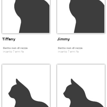
Tiffany
Jimmy
Gatto non di razza
Gatto non di razza
inserito 7 anni fa
inserito 7 anni fa