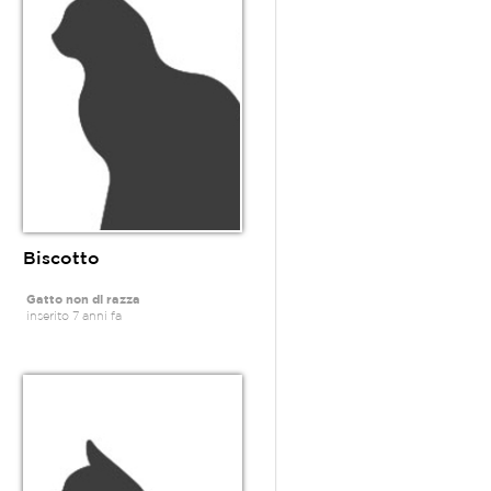
Biscotto
Gatto non di razza
inserito 7 anni fa