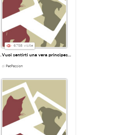
6758 visite
sua mamma nell ora del riposino
Vuoi sentirti una vera principessa?
di
PetPassion