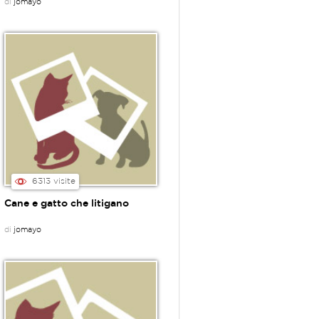
di
jomayo
6313 visite
Cane e gatto che litigano
di
jomayo