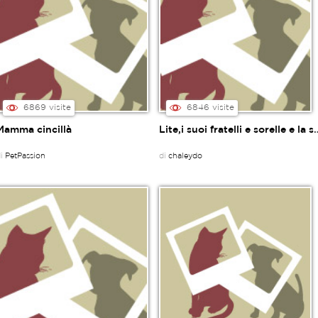
6869 visite
6846 visite
Mamma cincillà
Lite,i suoi fratelli e sorelle e la 
di
PetPassion
di
chaleydo