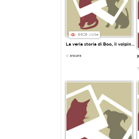
6928 visite
La veria storia di Boo, il volpino piÃ¹ famoso
di
arasara