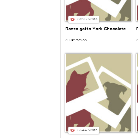
6693 visite
Razza gatto York Chocolate
di
PetPassion
6544 visite