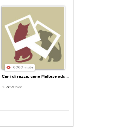
6060 visite
Cani di razza: cane Maltese adulto
di
PetPassion