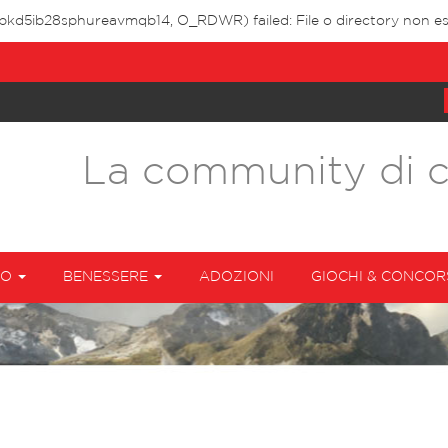
7pkd5ib28sphureavmqb14, O_RDWR) failed: File o directory non es
La community di 
TO
BENESSERE
ADOZIONI
GIOCHI & CONCOR