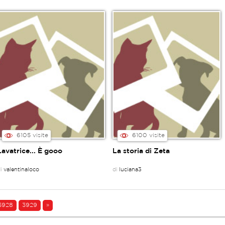
6105 visite
6100 visite
Lavatrice... È gooo
La storia di Zeta
di
valentinaloco
di
luciana3
3928
3929
»