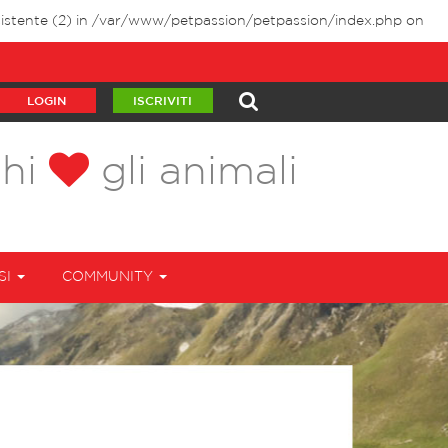
istente (2) in
/var/www/petpassion/petpassion/index.php
on
LOGIN
ISCRIVITI
chi
gli animali
SI
COMMUNITY