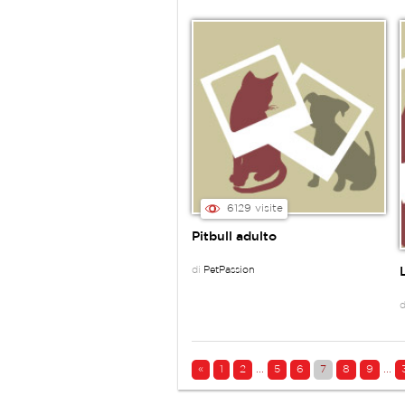
6129 visite
Pitbull adulto
di
PetPassion
«
1
2
...
5
6
7
8
9
...