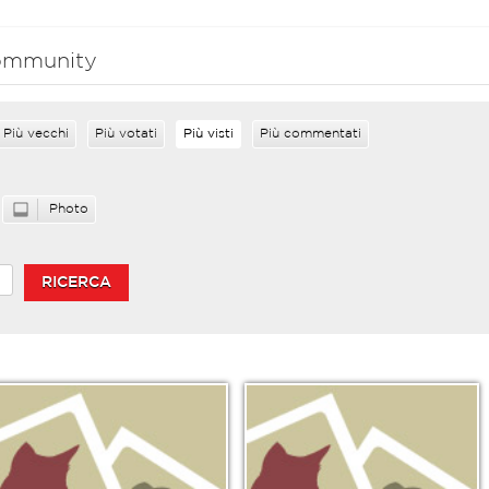
 community
Più vecchi
Più votati
Più visti
Più commentati
Photo
RICERCA