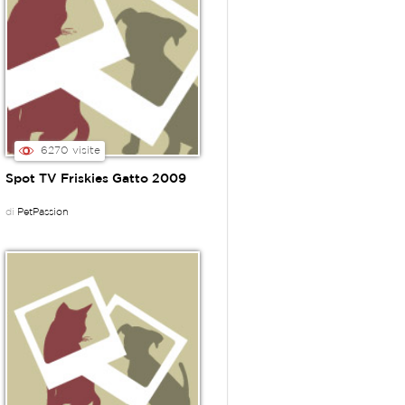
6270 visite
Spot TV Friskies Gatto 2009
di
PetPassion