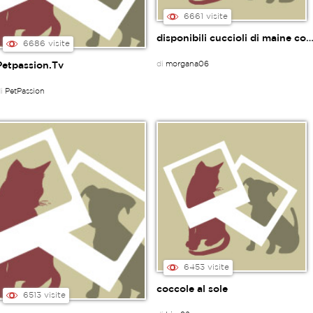
6661 visite
disponibili cuccioli di maine 
6686 visite
di
morgana06
Petpassion.Tv
di
PetPassion
6453 visite
coccole al sole
6513 visite