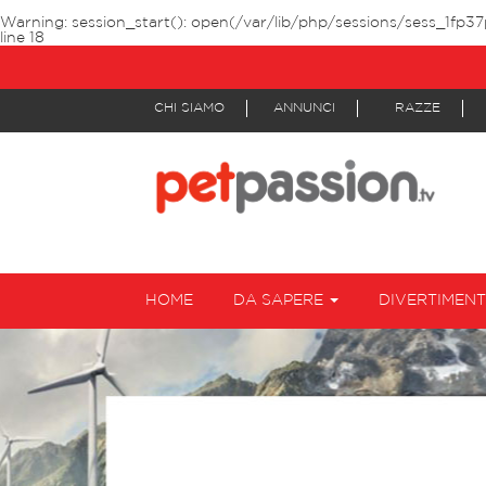
Warning
: session_start(): open(/var/lib/php/sessions/sess_1fp3
line
18
CHI SIAMO
ANNUNCI
RAZZE
HOME
DA SAPERE
DIVERTIMEN