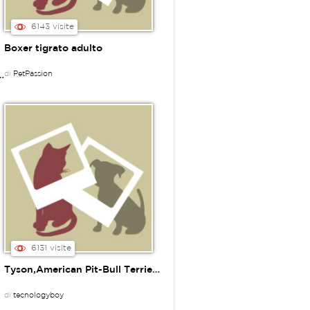
6143 visite
Boxer tigrato adulto
di
PetPassion
ideo divertente cuccioli
6131 visite
Tyson,American Pit-Bull Terrier Red Nose
di
tecnologyboy