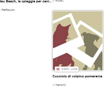
di
bisy82
Bau Beach, la spiaggia per cani di Maccarese
di
PetPassion
6360 visite
Cucciolo di volpino pomerania
di
marlon2