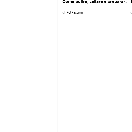
Come pulire, sellare e preparare un cavallo
di
PetPassion