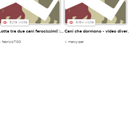
6219 visite
6184 visite
Lotta tra due cani ferocissimi! :-) :-)
Cani che dormono - v
di
fabrizio7100
di
marcy-pet