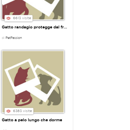
coon
6613 visite
Gatto randagio protegge dal freddo neonato abbandonato
di
PetPassion
6383 visite
Gatto a pelo lungo che dorme