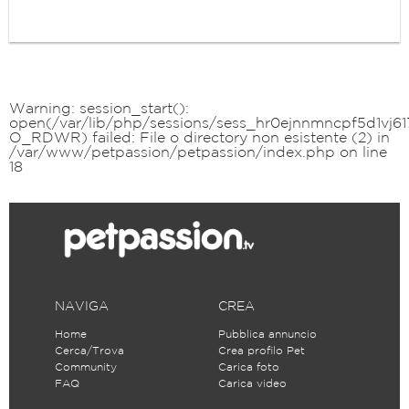
Warning
: session_start():
open(/var/lib/php/sessions/sess_hr0ejnnmncpf5d1vj617
O_RDWR) failed: File o directory non esistente (2) in
/var/www/petpassion/petpassion/index.php
on line
18
NAVIGA
CREA
Home
Pubblica annuncio
Cerca/Trova
Crea profilo Pet
Community
Carica foto
FAQ
Carica video