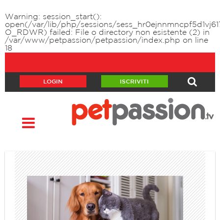
Warning
: session_start():
open(/var/lib/php/sessions/sess_hr0ejnnmncpf5d1vj617
O_RDWR) failed: File o directory non esistente (2) in
/var/www/petpassion/petpassion/index.php
on line
18
LOGIN
ISCRIVITI