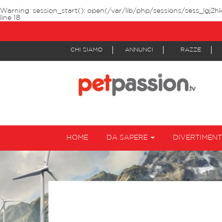
Warning
: session_start(): open(/var/lib/php/sessions/sess_lgj2
line
18
CHI SIAMO
ANNUNCI
RAZZE
HOME
DA SAPERE
DIVERTIMEN