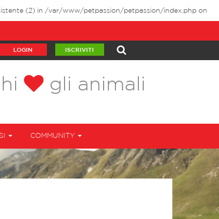
istente (2) in
/var/www/petpassion/petpassion/index.php
on
LOGIN
ISCRIVITI
chi
gli animali
SI
COMMUNITY