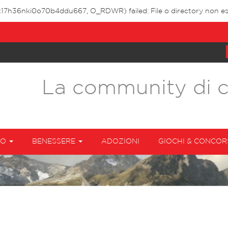
hk17h36nki0o70b4ddu667, O_RDWR) failed: File o directory non es
La community di 
TO
BENESSERE
ADOZIONI
GIOCHI & CONCOR