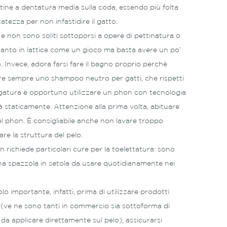
ttine a dentatura media sulla coda, essendo più folta
atezza per non infastidire il gatto.
 e non sono soliti sottoporsi a opere di pettinatura o
guanto in lattice come un gioco ma basta avere un po’
o. Invece, adora farsi fare il bagno proprio perchè
e sempre uno shampoo neutro per gatti, che rispetti
ciugatura è opportuno utilizzare un phon con tecnologia
herà staticamente. Attenzione alla prima volta, abituare
l phon. È consigliabile anche non lavare troppo
are la struttura del pelo.
n richiede particolari cure per la toelettatura: sono
 una spazzola in setola da usare quotidianamente nei
o importante, infatti, prima di utilizzare prodotti
o (ve ne sono tanti in commercio sia sottoforma di
 da applicare direttamente sul pelo), assicurarsi