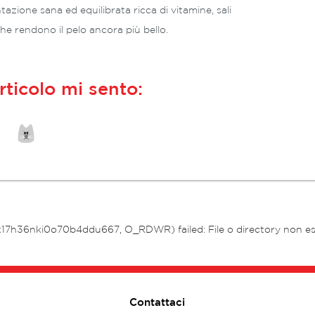
zione sana ed equilibrata ricca di vitamine, sali
che rendono il pelo ancora più bello.
rticolo mi sento:
hk17h36nki0o70b4ddu667, O_RDWR) failed: File o directory non es
Contattaci