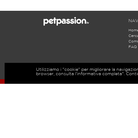
NAV
Hom
Cerc
Comm
FAQ
Utilizziamo i "cookie" per migliorare la navigazio
browser, consulta l’informativa completa*. Conti