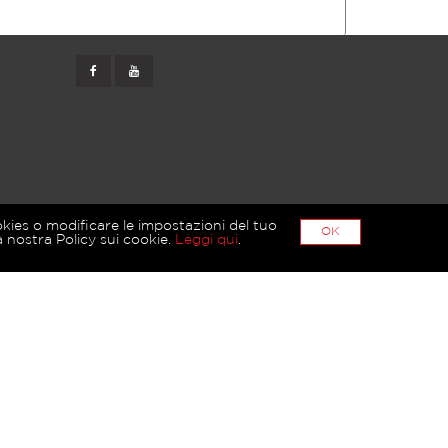
okies o modificare le impostazioni del tuo
OK
 nostra Policy sui cookie.
Leggi qui
.