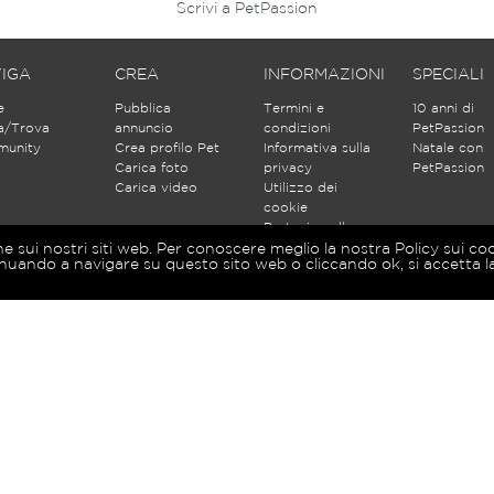
Scrivi a PetPassion
IGA
CREA
INFORMAZIONI
SPECIALI
e
Pubblica
Termini e
10 anni di
a/Trova
annuncio
condizioni
PetPassion
unity
Crea profilo Pet
Informativa sulla
Natale con
Carica foto
privacy
PetPassion
Carica video
Utilizzo dei
cookie
Partecipa alle
discussioni
ne sui nostri siti web. Per conoscere meglio la nostra Policy sui co
nuando a navigare su questo sito web o cliccando ok, si accetta la
Iscriviti