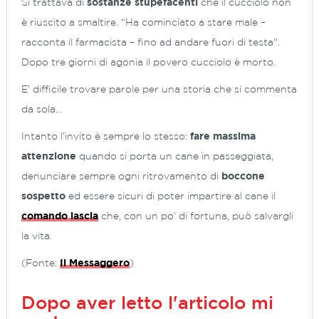
Si trattava di
sostanze stupefacenti
che il cucciolo non
è riuscito a smaltire. “
Ha cominciato a stare male
–
racconta il farmacista –
fino ad andare fuori di testa
“.
Dopo tre giorni di agonia il povero cucciolo è morto.
E’ difficile trovare parole per una storia che si commenta
da sola…
Intanto l’invito è sempre lo stesso:
fare massima
attenzione
quando si porta un cane in passeggiata,
denunciare sempre ogni ritrovamento di
boccone
sospetto
ed essere sicuri di poter impartire al cane il
comando lascia
che, con un po’ di fortuna, può salvargli
la vita.
(Fonte:
Il Messaggero
)
Dopo aver letto l'articolo mi