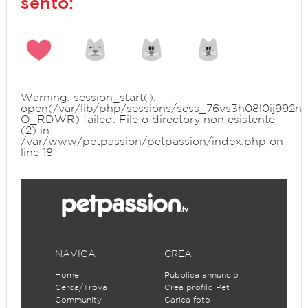
sento:
Warning
: session_start():
open(/var/lib/php/sessions/sess_76vs3h08l0ij992n
O_RDWR) failed: File o directory non esistente
(2) in
/var/www/petpassion/petpassion/index.php
on
line
18
NAVIGA
CREA
Home
Pubblica annuncio
Cerca/Trova
Crea profilo Pet
Community
Carica foto