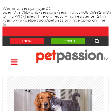
Warning
: session_start():
open(/var/lib/php/sessions/sess_76vs3h08l0ij992nn8
O_RDWR) failed: File o directory non esistente (2) in
/var/www/petpassion/petpassion/index.php
on line
18
LOGIN
ISCRIVITI