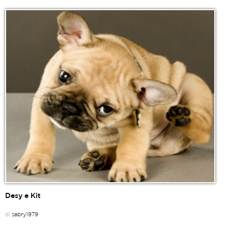
Desy e Kit
di
sabry1979