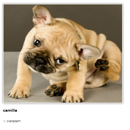
camilla
di
claradam