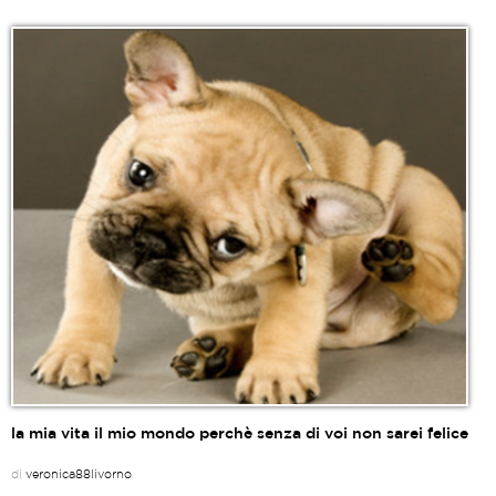
la mia vita il mio mondo perchè senza di voi non sarei felice
di
veronica88livorno