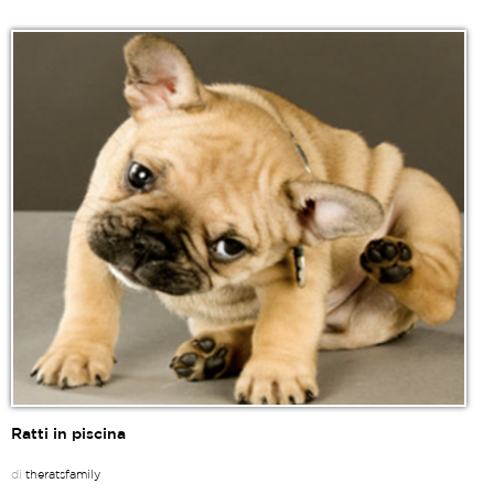
Ratti in piscina
di
theratsfamily