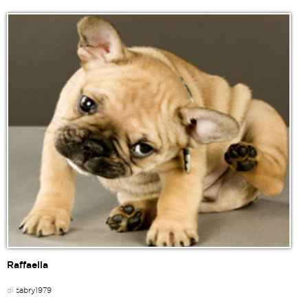
Raffaella
di
sabry1979