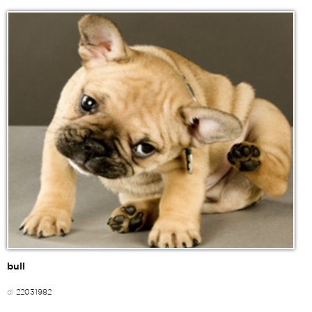
bull
di
22031982