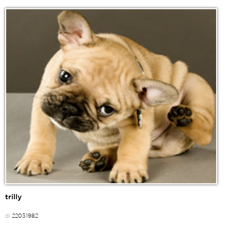
trilly
di
22031982