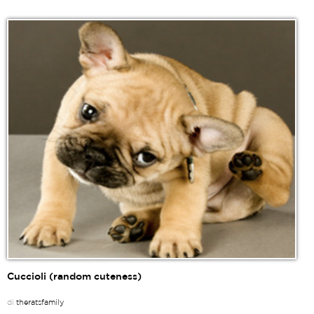
Cuccioli (random cuteness)
di
theratsfamily