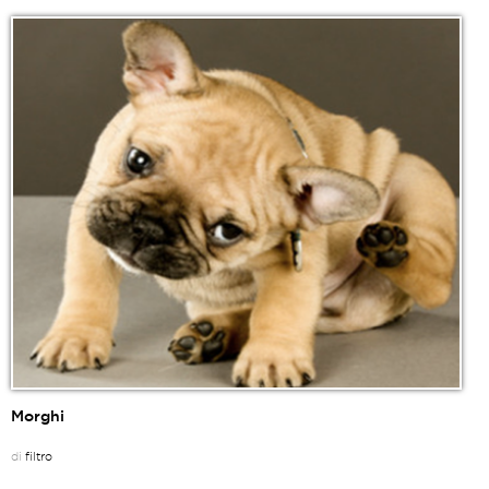
Morghi
di
filtro