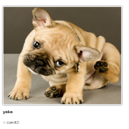
yoko
di
czaki821