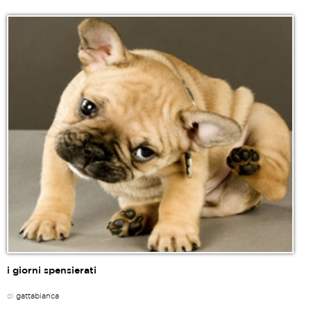
i giorni spensierati
di
gattabianca