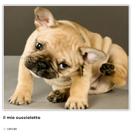
il mio cucciolotto
di
carcat