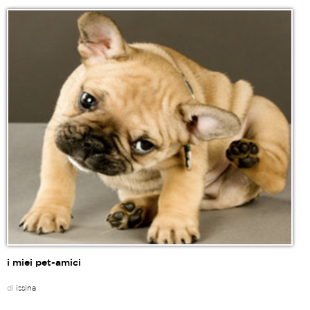
i miei pet-amici
di
issina