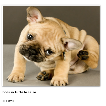
boss in tutte le salse
di
kissme