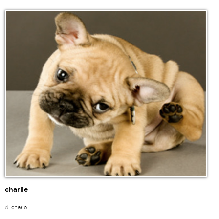
charlie
di
charie