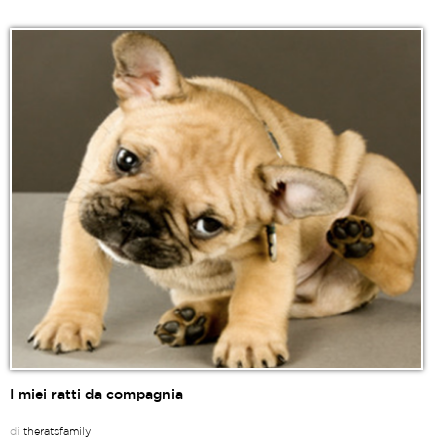
I miei ratti da compagnia
di
theratsfamily