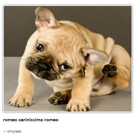
romeo carinissimo romeo
di
omyrpes