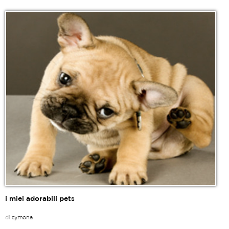
i miei adorabili pets
di
symona