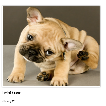
i miei tesori
di
dany77