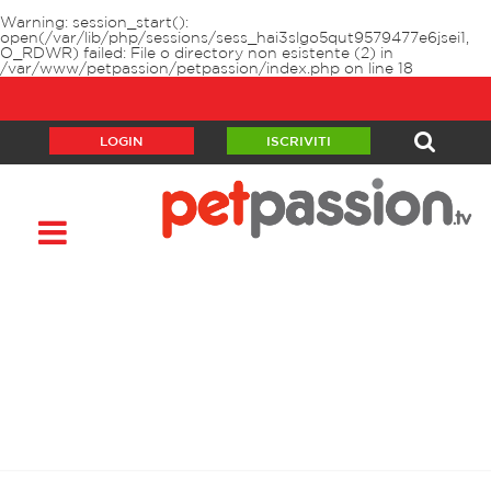
Warning
: session_start():
open(/var/lib/php/sessions/sess_hai3slgo5qut9579477e6jsei1,
O_RDWR) failed: File o directory non esistente (2) in
/var/www/petpassion/petpassion/index.php
on line
18
LOGIN
ISCRIVITI