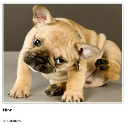
Ninni
di
claradam