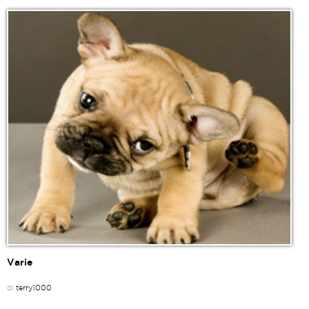
Varie
di
terry1000