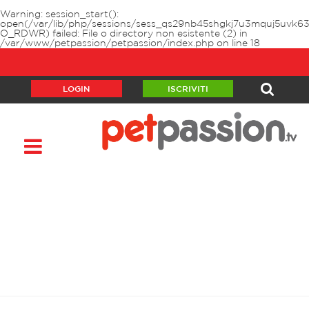
Warning
: session_start():
open(/var/lib/php/sessions/sess_qs29nb45shgkj7u3mquj5uvk63
O_RDWR) failed: File o directory non esistente (2) in
/var/www/petpassion/petpassion/index.php
on line
18
LOGIN
ISCRIVITI