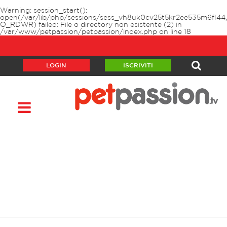
Warning
: session_start():
open(/var/lib/php/sessions/sess_vh8uk0cv25t5kr2ee535m6fl44,
O_RDWR) failed: File o directory non esistente (2) in
/var/www/petpassion/petpassion/index.php
on line
18
LOGIN
ISCRIVITI