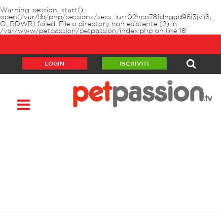
Warning
: session_start():
open(/var/lib/php/sessions/sess_iurr02hco781dnggd96i3jvli6,
O_RDWR) failed: File o directory non esistente (2) in
/var/www/petpassion/petpassion/index.php
on line
18
LOGIN
ISCRIVITI