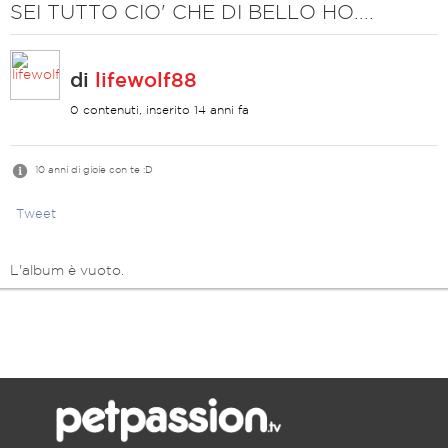
SEI TUTTO CIO' CHE DI BELLO HO....
di
lifewolf88
0 contenuti, inserito 14 anni fa
10 anni di gioie con te :D
Tweet
L'album è vuoto.