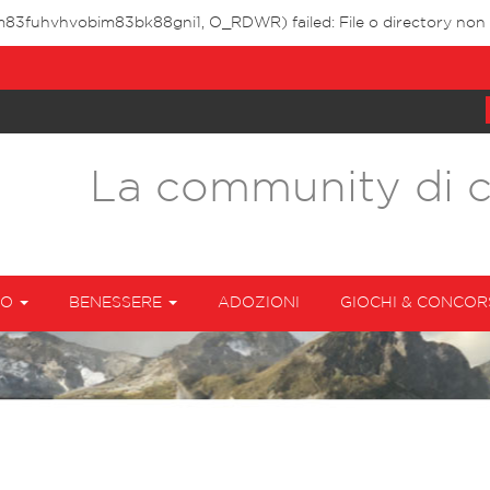
m83fuhvhvobim83bk88gni1, O_RDWR) failed: File o directory non e
La community di 
TO
BENESSERE
ADOZIONI
GIOCHI & CONCOR