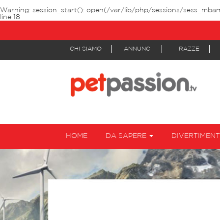
Warning
: session_start(): open(/var/lib/php/sessions/sess_mba
line
18
CHI SIAMO
ANNUNCI
RAZZE
HOME
DA SAPERE
DIVERTIMEN