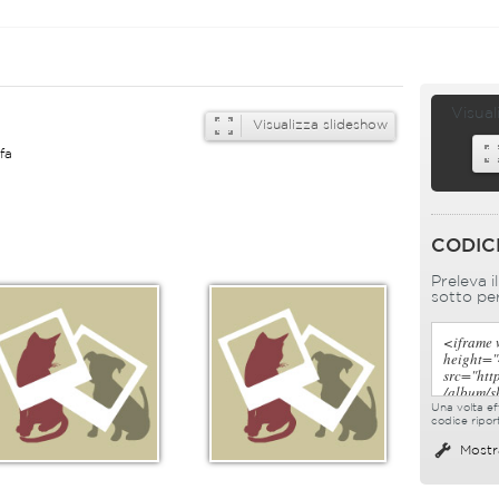
Visual
Visualizza slideshow
fa
CODIC
Preleva i
sotto per
Una volta eff
codice ripor
Mostr