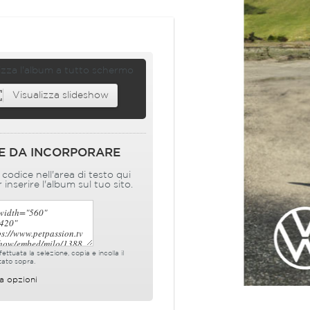
izza l'album a tutto schermo
Visualizza slideshow
E DA INCORPORARE
l codice nell'area di testo qui
 inserire l'album sul tuo sito.
ettuata la selezione, copia e incolla il
tato sopra.
a opzioni