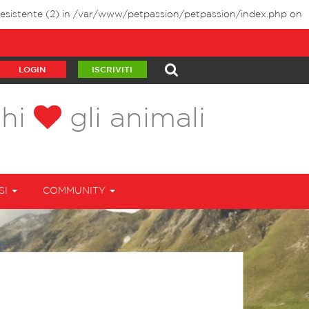
sistente (2) in
/var/www/petpassion/petpassion/index.php
on
LOGIN
ISCRIVITI
chi
gli animali
SI
COMMUNITY