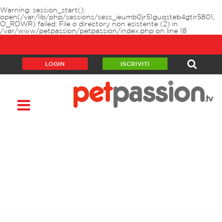
Warning
: session_start():
open(/var/lib/php/sessions/sess_ieumb0jr51guqsteb4gtir5801,
O_RDWR) failed: File o directory non esistente (2) in
/var/www/petpassion/petpassion/index.php
on line
18
LOGIN
ISCRIVITI