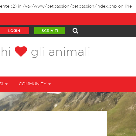
ente (2) in
/var/www/petpassion/petpassion/index.php
on line
LOGIN
ISCRIVITI
chi
gli animali
SI
COMMUNITY