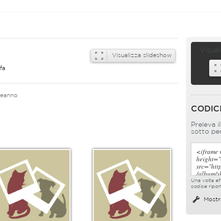
Visual
Visualizza slideshow
fa
leanno
CODIC
Preleva i
sotto per
Una volta eff
codice ripor
Mostr