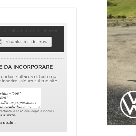
izza l'album a tutto schermo
Visualizza slideshow
E DA INCORPORARE
l codice nell'area di testo qui
 inserire l'album sul tuo sito.
ettuata la selezione, copia e incolla il
tato sopra.
a opzioni