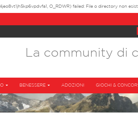
4jeo8vt1jh5kp6vpdvfa1, O_RDWR) failed: File o directory non esist
La community di 
TO
BENESSERE
ADOZIONI
GIOCHI & CONCOR