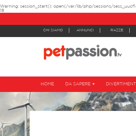
Warning
: session_start(): open(/var/lib/php/sessions/sess_uucf1
18
CHI SIAMO
ANNUNCI
RAZZE
HOME
DA SAPERE
DIVERTIMEN