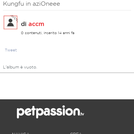
Kungfu in aziOneee
di
accm
0 contenuti, inserito 14 anni fa
Tweet
L'album è vuoto.