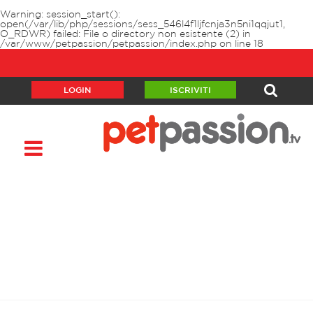
Warning
: session_start():
open(/var/lib/php/sessions/sess_546l4f1ljfcnja3n5ni1qqjut1,
O_RDWR) failed: File o directory non esistente (2) in
/var/www/petpassion/petpassion/index.php
on line
18
LOGIN
ISCRIVITI