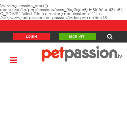
Warning
: session_start():
open(/var/lib/php/sessions/sess_9kg2cjqq5jdn6k1fs1uu43tu61,
O_RDWR) failed: File o directory non esistente (2) in
/var/www/petpassion/petpassion/index.php
on line
18
LOGIN
ISCRIVITI