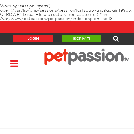
Warning
: session_start():
open(/var/lib/php/sessions/sess_oj7fgrfs0u6vtnp9qcjq9499o5,
O_RDWR) failed: File o directory non esistente (2) in
/var/www/petpassion/petpassion/index.php
on line
18
LOGIN
ISCRIVITI