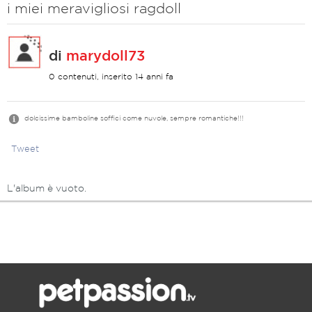
i miei meravigliosi ragdoll
di
marydoll73
0 contenuti, inserito 14 anni fa
dolcissime bamboline soffici come nuvole, sempre romantiche!!!
Tweet
L'album è vuoto.