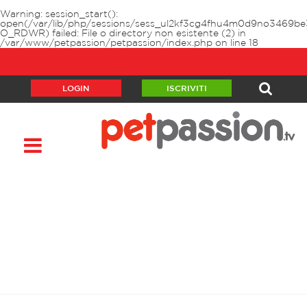
Warning
: session_start():
open(/var/lib/php/sessions/sess_ul2kf3cg4fhu4m0d9no3469be
O_RDWR) failed: File o directory non esistente (2) in
/var/www/petpassion/petpassion/index.php
on line
18
LOGIN
ISCRIVITI