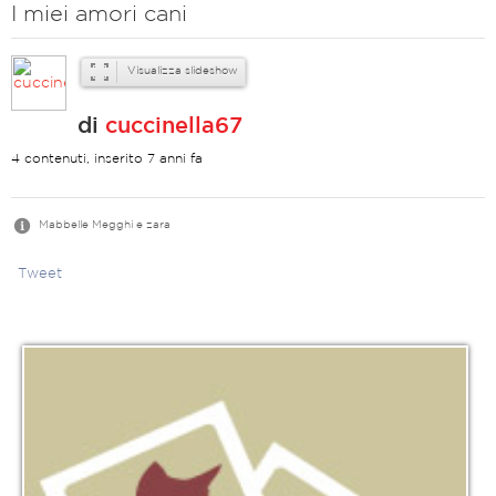
I miei amori cani
Visualizza slideshow
di
cuccinella67
4 contenuti, inserito 7 anni fa
Mabbelle Megghi e zara
Tweet