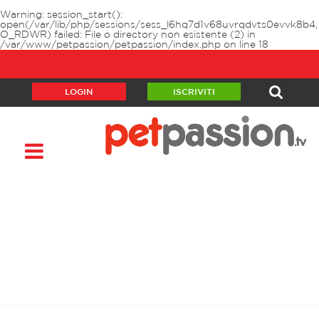
Warning
: session_start():
open(/var/lib/php/sessions/sess_l6hq7d1v68uvrqdvts0evvk8b4,
O_RDWR) failed: File o directory non esistente (2) in
/var/www/petpassion/petpassion/index.php
on line
18
LOGIN
ISCRIVITI