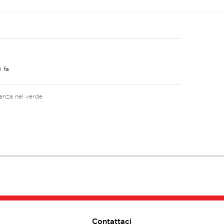
i fa
canza nel verde
Contattaci