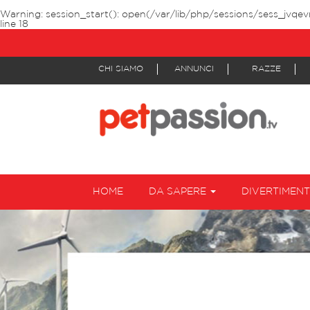
Warning
: session_start(): open(/var/lib/php/sessions/sess_jvqe
line
18
CHI SIAMO
ANNUNCI
RAZZE
HOME
DA SAPERE
DIVERTIMEN