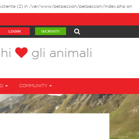
istente (2) in
/var/www/petpassion/petpassion/index.php
on
LOGIN
ISCRIVITI
chi
gli animali
SI
COMMUNITY