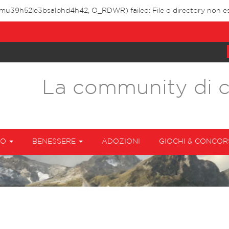
vmu39h52le3bsalphd4h42, O_RDWR) failed: File o directory non es
La community di 
TO
BENESSERE
ADOZIONI
GIOCHI & CONCOR