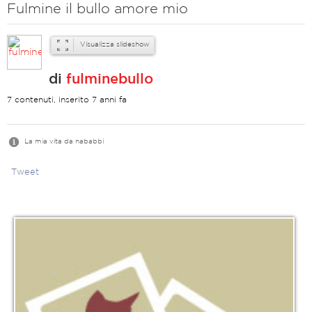
Fulmine il bullo amore mio
Visualizza slideshow
di
fulminebullo
7 contenuti, inserito 7 anni fa
La mia vita da nababbi
Tweet