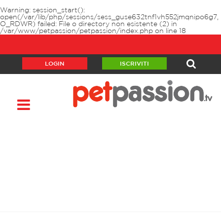
Warning
: session_start():
open(/var/lib/php/sessions/sess_guse632tnf1vh552jmqnipo6g7,
O_RDWR) failed: File o directory non esistente (2) in
/var/www/petpassion/petpassion/index.php
on line
18
LOGIN
ISCRIVITI