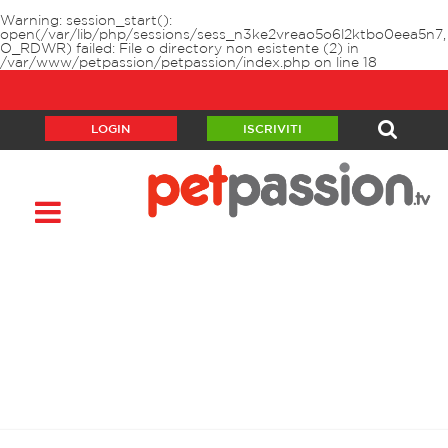
Warning
: session_start():
open(/var/lib/php/sessions/sess_n3ke2vreao5o6l2ktbo0eea5n7,
O_RDWR) failed: File o directory non esistente (2) in
/var/www/petpassion/petpassion/index.php
on line
18
LOGIN
ISCRIVITI