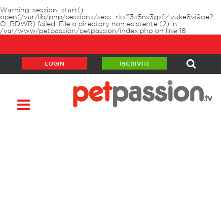
Warning
: session_start():
open(/var/lib/php/sessions/sess_rks23s5ns3gsfj4vuke8vi9oe2,
O_RDWR) failed: File o directory non esistente (2) in
/var/www/petpassion/petpassion/index.php
on line
18
LOGIN
ISCRIVITI