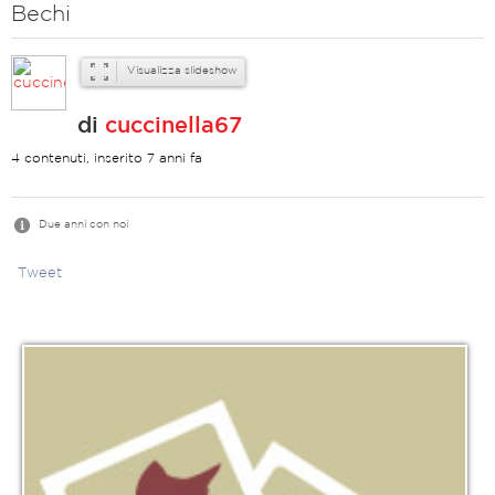
Bechi
Visualizza slideshow
di
cuccinella67
4 contenuti, inserito 7 anni fa
Due anni con noi
Tweet