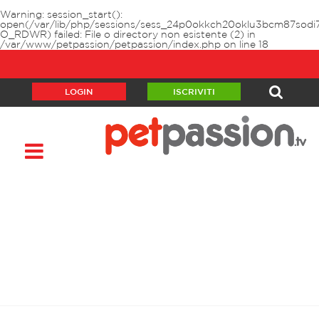
Warning
: session_start():
open(/var/lib/php/sessions/sess_24p0okkch20oklu3bcm87sodi7
O_RDWR) failed: File o directory non esistente (2) in
/var/www/petpassion/petpassion/index.php
on line
18
LOGIN
ISCRIVITI