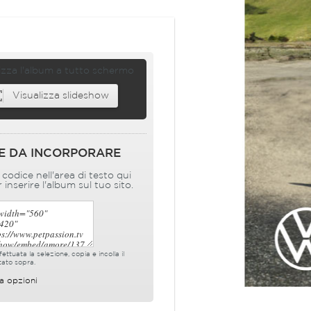
izza l'album a tutto schermo
Visualizza slideshow
E DA INCORPORARE
l codice nell'area di testo qui
 inserire l'album sul tuo sito.
ettuata la selezione, copia e incolla il
tato sopra.
a opzioni