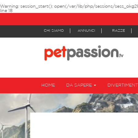
Warning
: session_start(): open(/var/lib/php/sessions/sess_okg2
line
18
CHI SIAMO
ANNUNCI
RAZZE
HOME
DA SAPERE
DIVERTIMEN