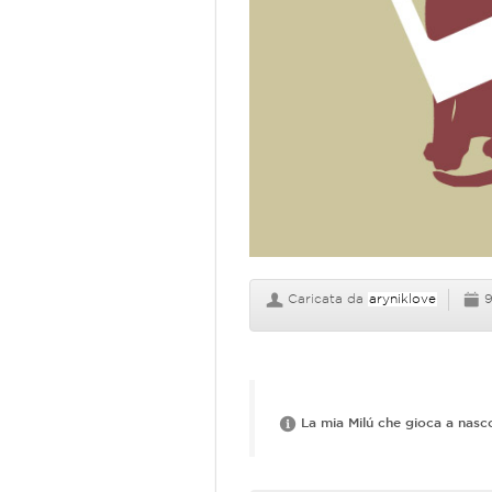
Caricata da
aryniklove
9
La mia Milú che gioca a nas