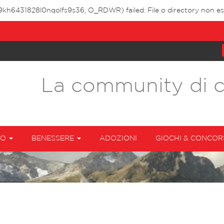
9kh6431828l0nqolfs9s36, O_RDWR) failed: File o directory non esi
La community di 
TO
BENESSERE
ADOZIONI
GIOCHI & CONCOR