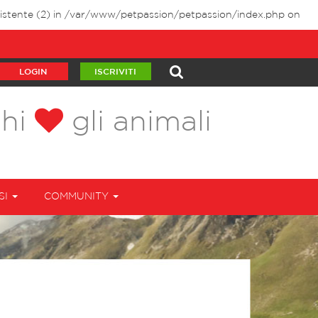
stente (2) in
/var/www/petpassion/petpassion/index.php
on
LOGIN
ISCRIVITI
chi
gli animali
SI
COMMUNITY