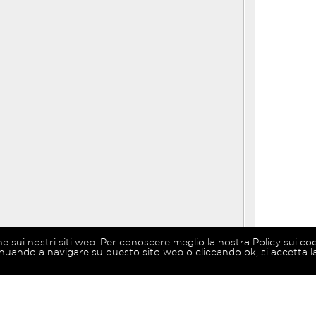
ne sui nostri siti web. Per conoscere meglio la nostra Policy sui co
nuando a navigare su questo sito web o cliccando ok, si accetta la