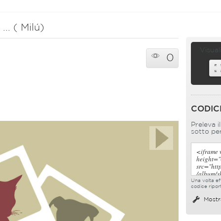
.. ( Milú)
Visual
0
CODIC
Preleva i
sotto per
Una volta eff
codice ripor
Mostr