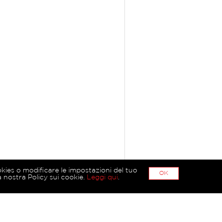
okies o modificare le impostazioni del tuo
OK
 nostra Policy sui cookie.
Leggi qui
.