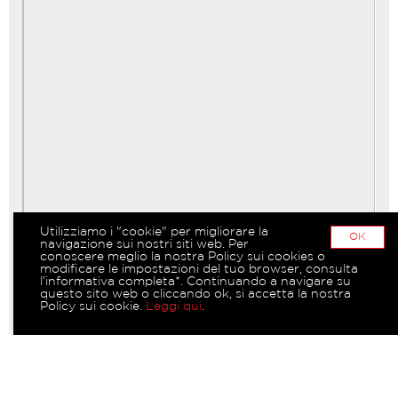
Utilizziamo i "cookie" per migliorare la
OK
navigazione sui nostri siti web. Per
conoscere meglio la nostra Policy sui cookies o
modificare le impostazioni del tuo browser, consulta
l’informativa completa*. Continuando a navigare su
questo sito web o cliccando ok, si accetta la nostra
Policy sui cookie.
Leggi qui
.