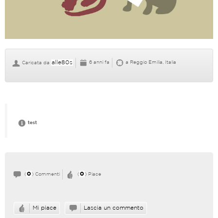
alle80s
6 anni fa
a Reggio Emilia, Italia
Caricata da
test
0
0
(
) Commenti
(
) Piace
Mi piace
Lascia un commento