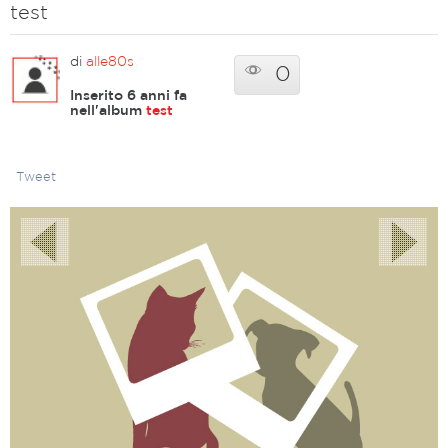
test
di
alle80s
0
Inserito 6 anni fa
nell'album
test
Tweet