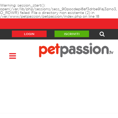
Warning
: session_start():
open(/var/lib/php/sessions/sess_90pocdepi8af3drbe91aj3pno3,
O_RDWR) failed: File o directory non esistente (2) in
/var/www/petpassion/petpassion/index.php
on line
18
LOGIN
ISCRIVITI