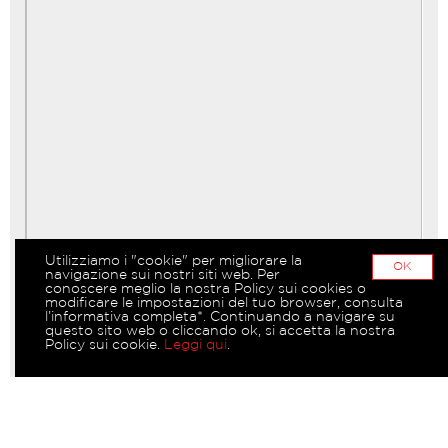
Utilizziamo i "cookie" per migliorare la
OK
navigazione sui nostri siti web. Per
conoscere meglio la nostra Policy sui cookies o
modificare le impostazioni del tuo browser, consulta
l’informativa completa*. Continuando a navigare su
questo sito web o cliccando ok, si accetta la nostra
Policy sui cookie.
Leggi qui
.