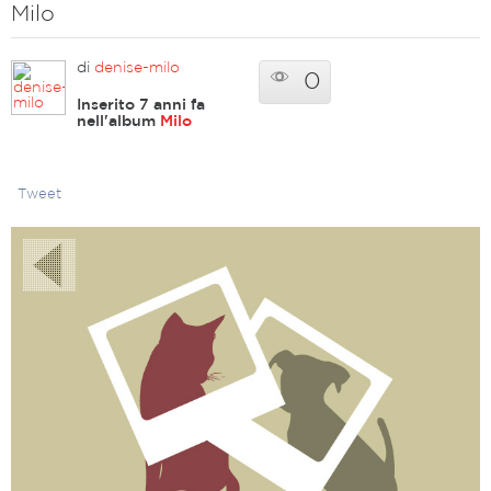
Milo
di
denise-milo
0
Inserito 7 anni fa
nell'album
Milo
Tweet