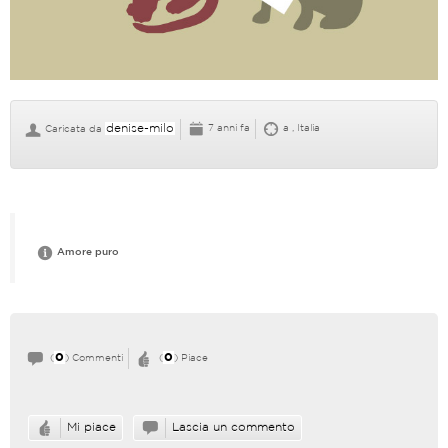
denise-milo
7 anni fa
a , Italia
Caricata da
Amore puro
0
0
(
) Commenti
(
) Piace
Mi piace
Lascia un commento