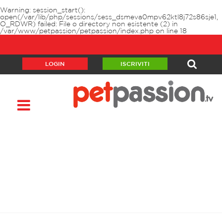
Warning
: session_start():
open(/var/lib/php/sessions/sess_dsmeva0mpv62ktl8j72s86sje1,
O_RDWR) failed: File o directory non esistente (2) in
/var/www/petpassion/petpassion/index.php
on line
18
LOGIN
ISCRIVITI