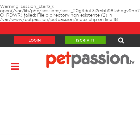
Warning
: session_start():
open(/var/lib/php/sessions/sess_20g3dut3j2mbti98tahqgv9hb7
O_RDWR) failed: File o directory non esistente (2) in
/var/www/petpassion/petpassion/index.php
on line
18
LOGIN
ISCRIVITI