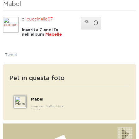
Mabell
di
cuccinella67
0
Inserito 7 anni fa
nell'album
Mabelle
Tweet
Pet in questa foto
Mabel
American Staffordshire
Terrier