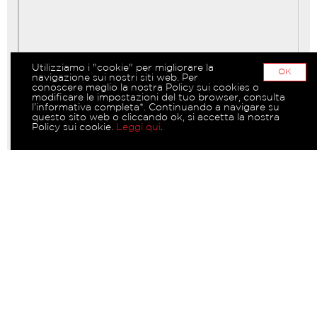
Utilizziamo i "cookie" per migliorare la
OK
navigazione sui nostri siti web. Per
conoscere meglio la nostra Policy sui cookies o
modificare le impostazioni del tuo browser, consulta
l’informativa completa*. Continuando a navigare su
questo sito web o cliccando ok, si accetta la nostra
Policy sui cookie.
Leggi qui
.