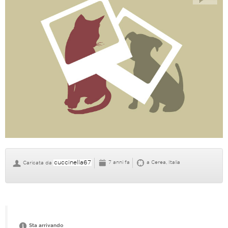
cuccinella67
7 anni fa
a Cerea, Italia
Caricata da
Sta arrivando