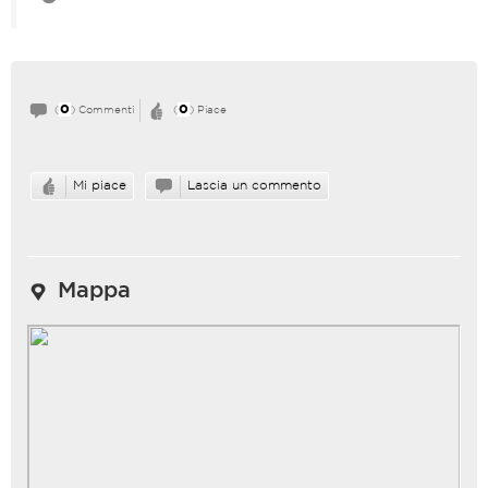
0
0
(
) Commenti
(
) Piace
Mi piace
Lascia un commento
Mappa