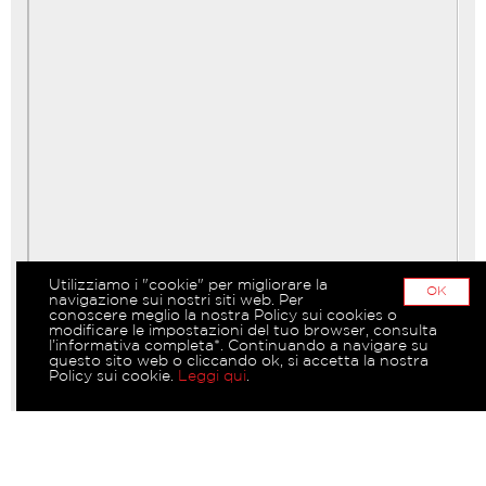
Utilizziamo i "cookie" per migliorare la
OK
navigazione sui nostri siti web. Per
conoscere meglio la nostra Policy sui cookies o
modificare le impostazioni del tuo browser, consulta
l’informativa completa*. Continuando a navigare su
questo sito web o cliccando ok, si accetta la nostra
Policy sui cookie.
Leggi qui
.