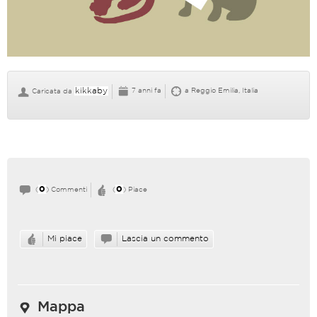
kikkaby
7 anni fa
a Reggio Emilia, Italia
Caricata da
0
0
(
) Commenti
(
) Piace
Mi piace
Lascia un commento
Mappa