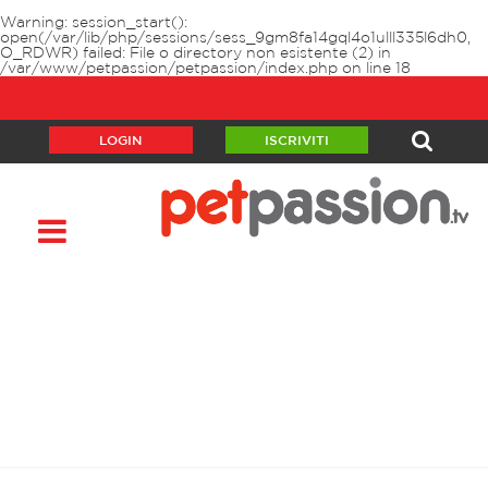
Warning
: session_start():
open(/var/lib/php/sessions/sess_9gm8fa14gql4o1ulll335l6dh0,
O_RDWR) failed: File o directory non esistente (2) in
/var/www/petpassion/petpassion/index.php
on line
18
LOGIN
ISCRIVITI