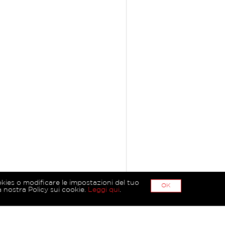
okies o modificare le impostazioni del tuo
OK
 nostra Policy sui cookie.
Leggi qui
.