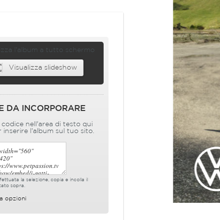
izza l'album a tutto schermo
Visualizza slideshow
E DA INCORPORARE
l codice nell'area di testo qui
 inserire l'album sul tuo sito.
ettuata la selezione, copia e incolla il
tato sopra.
a opzioni