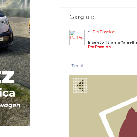
Gargiulo
di
PetPassion
Inserito 13 anni fa nel
PetPassion
Tweet