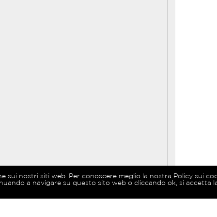
ne sui nostri siti web. Per conoscere meglio la nostra Policy sui co
nuando a navigare su questo sito web o cliccando ok, si accetta la