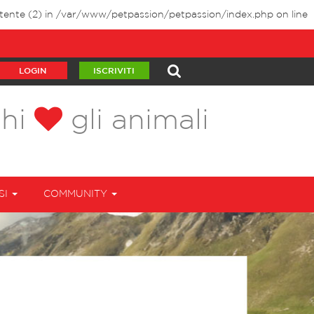
tente (2) in
/var/www/petpassion/petpassion/index.php
on line
LOGIN
ISCRIVITI
chi
gli animali
SI
COMMUNITY