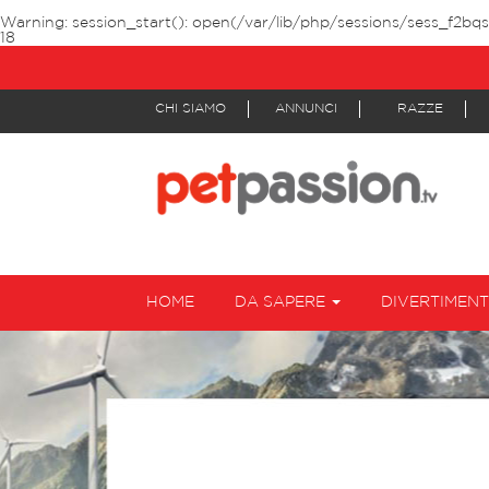
Warning
: session_start(): open(/var/lib/php/sessions/sess_f2bq
18
CHI SIAMO
ANNUNCI
RAZZE
HOME
DA SAPERE
DIVERTIMEN