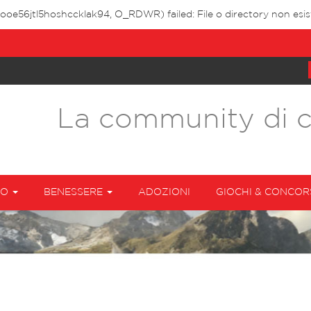
sooe56jtl5hoshccklak94, O_RDWR) failed: File o directory non esis
La community di 
TO
BENESSERE
ADOZIONI
GIOCHI & CONCOR