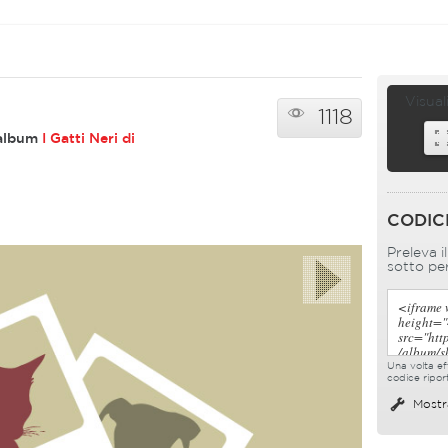
Visual
1118
l'album
I Gatti Neri di
CODIC
Preleva i
sotto per
Una volta eff
codice ripor
Mostr